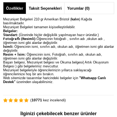
Özellikler
Taksit Seçenekleri
Yorumlar (0)
Mezuniyet Belgeleri 210 gr Amerikan Bristol (
kalın
) Kağıda
basılmaktadır.
Mezuniyet Belgeleri tamamen kişiselleştirilebilir.
Belgeler:
Standart:
(Üzerinde hiçbir değişiklik yapılmayan hazır üründür.)
Fotoğraflı (Resimli):
Öğrencinin fotoğrafı , sınıfın adı ,okulun adı ,
öğretmen ismi gibi alanlar değiştirilir.
İsimli:
Öğrencinin ismi, sınıfın adı, okulun adı, öğretmen ismi gibi alanlar
değiştirilir.
Resim + İsim:
Öğrencinin ismi, Fotoğrafı, sınıfın adı, okulun adı,
öğretmen ismi gibi alanlar değiştirilir.
Başarı belgesi, Mezuniyet belgesi ve Okuma belgesi( Artık Okuyorum
Belgesi ) gibi belgelerimiz mevcuttur.
Mezuniyet belgeleriyle öğrencilerinizin yıllarca saklayacağı
öğrencilerinize hoş bir anı bırakın.
Web sitemizde tasarımlar haricindeki belgeler için
"Whatsapp Canlı
Destek"
üzerinden ulaşabilirsiniz.
(
10771
kez incelendi)
İlginizi çekebilecek benzer ürünler