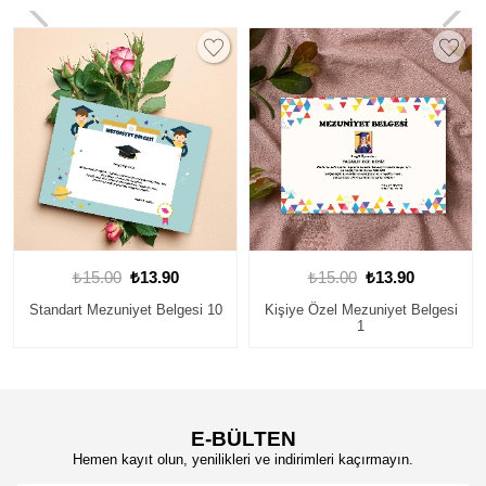
₺15.00
₺13.90
₺15.00
₺13.90
0
Kişiye Özel Mezuniyet Belgesi
Kişiye Özel Mezuniyet Belgesi
1
3
E-BÜLTEN
Hemen kayıt olun, yenilikleri ve indirimleri kaçırmayın.