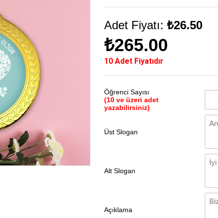
Adet Fiyatı:
₺26.50
₺265.00
10 Adet Fiyatıdır
Öğrenci Sayısı
(10 ve üzeri adet
yazabilirsiniz)
Üst Slogan
Alt Slogan
Açıklama