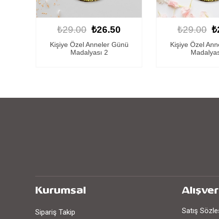
0
₺29.00
₺26.50
₺29.00
₺
ünü
Kişiye Özel Anneler Günü
Kişiye Özel An
Madalyası 3
Madalyas
Kurumsal
Alışver
Satış Sözl
Sipariş Takip