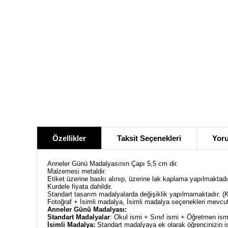
Özellikler
Taksit Seçenekleri
Yoru
Anneler Günü Madalyasının Çapı 5,5 cm dir.
Malzemesi metaldir.
Etiket üzerine baskı alınıp, üzerine lak kaplama yapılmaktadı
Kurdele fiyata dahildir.
Standart tasarım madalyalarda değişiklik yapılmamaktadır. (Ki
Fotoğraf + İsimli madalya, İsimli madalya seçenekleri mevcu
Anneler Günü Madalyası:
Standart Madalyalar
: Okul ismi + Sınıf ismi + Öğretmen ismi 
İsimli Madalya:
Standart madalyaya ek olarak öğrencinizin is