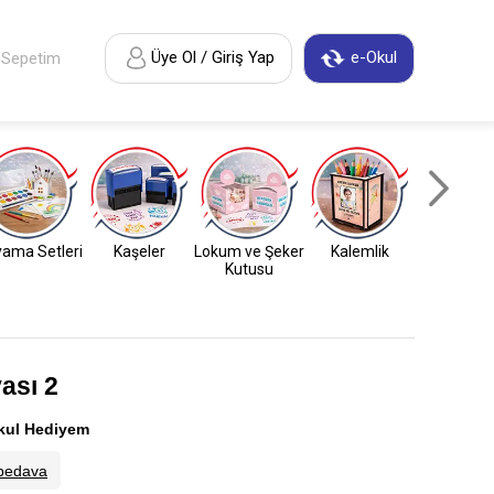
Üye Ol / Giriş Yap
e-Okul
Sepetim
ama Setleri
Kaşeler
Lokum ve Şeker
Kalemlik
Anahtarl
Kutusu
ası 2
kul Hediyem
bedava