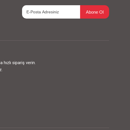
Abone Ol
ızlı sipariş verin.
z.