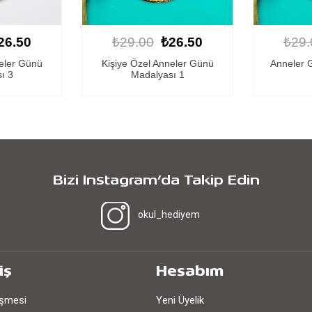
26.50
₺29.00
₺26.50
₺29.
neler Günü
Anneler Günü Madalyası 3
Anneler 
ı 1
Bizi Instagram’da Takip Edin
okul_hediyem
iş
Hesabım
eşmesi
Yeni Üyelik