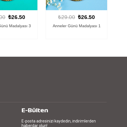
00
₺26.50
₺29.00
₺26.50
Günü Madalyası 1
Kişiye Özel Anneler Günü
An
Madalyası 1
E-Bülten
E-posta adresinizi kaydedin, indirimlerden
haberdar olun!