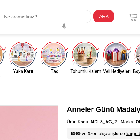
ARA
Yaka Kartı
Taç
Tohumlu Kalem
Veli Hediyeleri
Boy
e
Anneler Günü Madaly
Ürün Kodu:
MDL3_AG_2
Marka:
O
₺999
ve üzeri alışverişlerde
kargo 