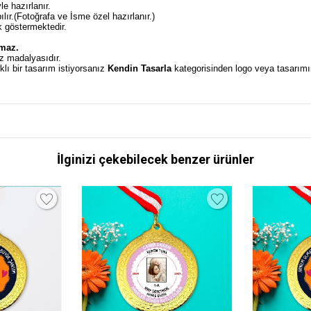
e hazırlanır.
ır.(Fotoğrafa ve İsme özel hazırlanır.)
k göstermektedir.
.
lmaz.
uz madalyasıdır.
lı bir tasarım istiyorsanız
Kendin Tasarla
kategorisinden logo veya tasarımını
İlginizi çekebilecek benzer ürünler