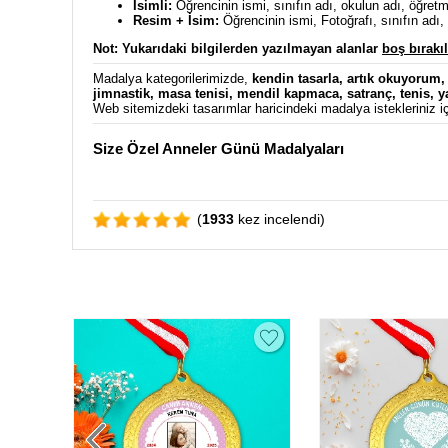
İsimli:
Öğrencinin ismi, sınıfın adı, okulun adı, öğretmen
Resim + İsim:
Öğrencinin ismi, Fotoğrafı, sınıfın adı, o
Not: Yukarıdaki bilgilerden y
azılmayan alanlar
boş bırakıl
Madalya kategorilerimizde,
kendin tasarla
,
artık okuyorum
jimnastik
,
masa tenisi
,
mendil kapmaca
,
satranç
,
tenis
,
y
Web sitemizdeki tasarımlar haricindeki madalya istekleriniz iç
Size Özel Anneler Günü Madalyaları
(
1933
kez incelendi)