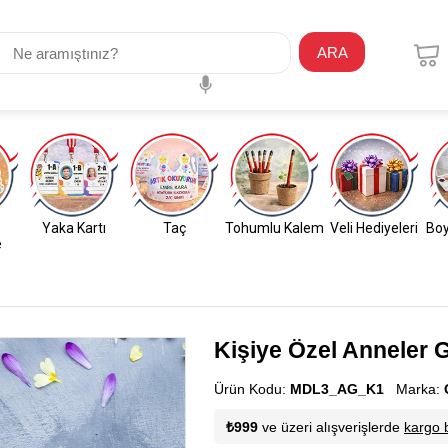
ARA
Yaka Kartı
Taç
Tohumlu Kalem
Veli Hediyeleri
Boy
e
Kişiye Özel Anneler 
Ürün Kodu:
MDL3_AG_K1
Marka:
₺999
ve üzeri alışverişlerde
kargo 