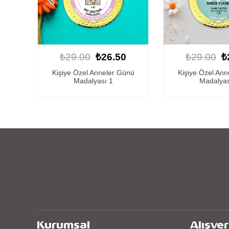
0
₺29.00
₺26.50
₺29.00
₺
ünü
Kişiye Özel Anneler Günü
Kişiye Özel An
Madalyası 2
Madalyas
Kurumsal
Alışver