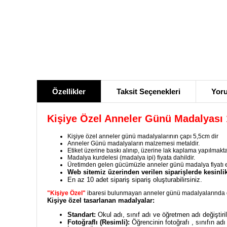
Özellikler
Taksit Seçenekleri
Yoru
Kişiye Özel Anneler Günü Madalyası 
Kişiye özel anneler günü madalyalarının çapı 5,5cm dir
Anneler Günü madalyaların malzemesi metaldir.
Etiket üzerine baskı alınıp, üzerine lak kaplama yapılmakta
Madalya kurdelesi (madalya ipi) fiyata dahildir.
Üretimden gelen gücümüzle anneler günü madalya fiyatı 
Web sitemiz üzerinden verilen siparişlerde kesinlik
En az 10 adet sipariş sipariş oluşturabilirsiniz.
"Kişiye Özel"
ibaresi bulunmayan anneler günü madalyalarında 
Kişiye özel tasarlanan madalyalar:
Standart:
Okul adı, sınıf adı ve öğretmen adı değiştiril
Fotoğraflı (Resimli):
Öğrencinin fotoğrafı , sınıfın adı 