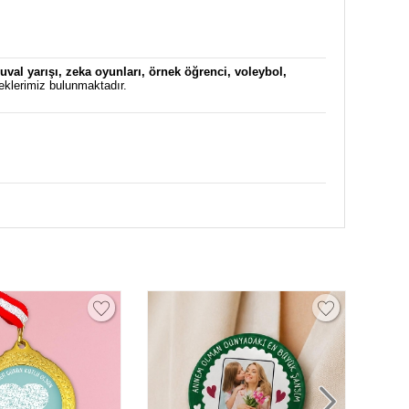
uval yarışı
,
zeka oyunları
,
örnek öğrenci
,
voleybol
,
eklerimiz bulunmaktadır.