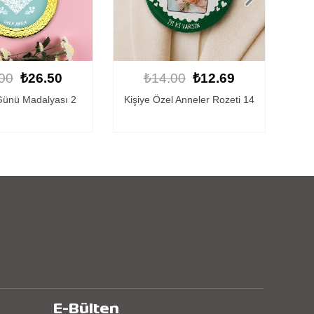
00
₺12.69
₺29.00
₺26.50
l Anneler Rozeti 14
Anneler Günü Madalyası 1
An
E-Bülten