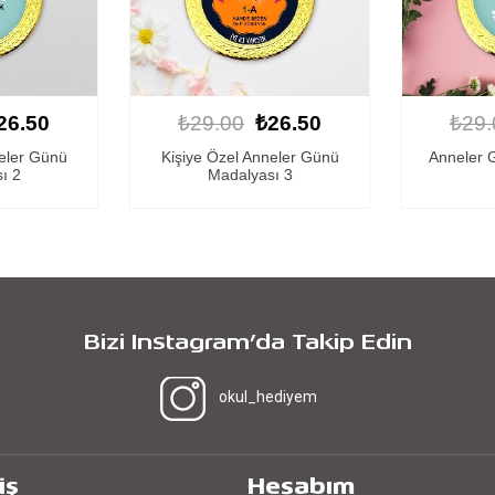
26.50
₺29.00
₺26.50
₺14.
neler Günü
Anneler Günü Madalyası 2
Kişiye Öze
ı 3
Bizi Instagram’da Takip Edin
okul_hediyem
iş
Hesabım