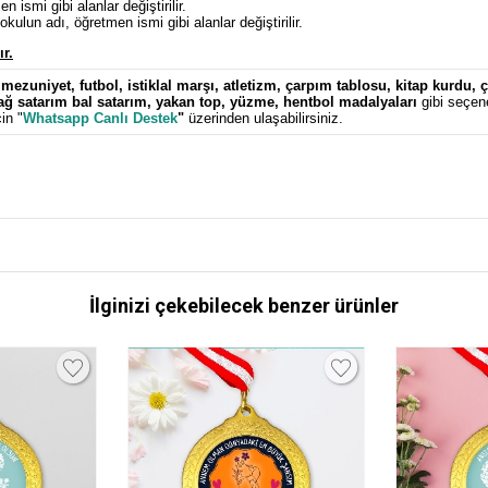
 ismi gibi alanlar değiştirilir.
kulun adı, öğretmen ismi gibi alanlar değiştirilir.
ır.
,
mezuniyet
,
futbol
,
istiklal marşı
,
atletizm
,
çarpım tablosu
,
kitap kurdu
,
ç
ağ satarım bal satarım
,
yakan top
,
yüzme
,
hentbol
madalyaları
gibi seçen
in "
Whatsapp Canlı Destek
"
üzerinden ulaşabilirsiniz.
İlginizi çekebilecek benzer ürünler