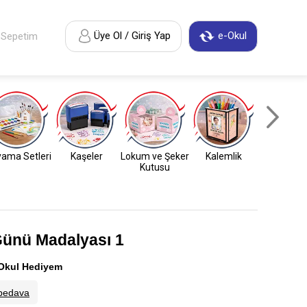
Üye Ol / Giriş Yap
e-Okul
Sepetim
ama Setleri
Kaşeler
Lokum ve Şeker
Kalemlik
Anahtarl
Kutusu
Günü Madalyası 1
Okul Hediyem
bedava