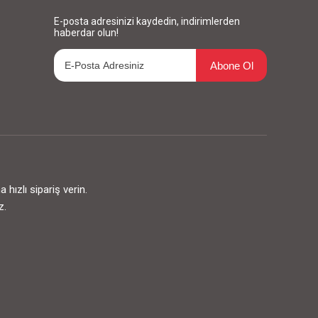
E-posta adresinizi kaydedin, indirimlerden
haberdar olun!
Abone Ol
ızlı sipariş verin.
z.