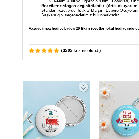
Resim + İsim:
Öğrencinin ismi, Fotoğrafı, sınıfı
Rozetlerde slogan değiştirilebilir. (Artık okuyoru
Standart rozetlerde, İstiklal Marşını Ezbere Okuyoru
Başkanı gibi seçeneklerimiz bulunmaktadır.
Vazgeçilmez hediyelerden 29 Ekim rozetleri okul hediyemde uy
(
3303
kez incelendi)