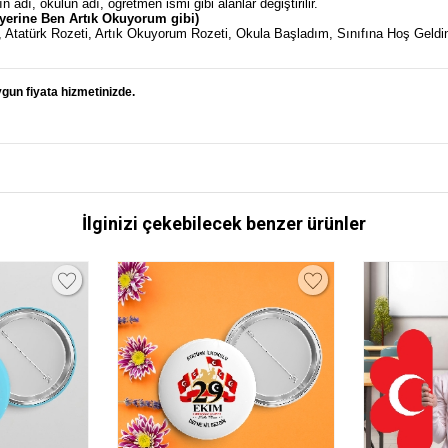
n adı, okulun adı, öğretmen ismi gibi alanlar değiştirilir.
m yerine Ben Artık Okuyorum gibi)
m, Atatürk Rozeti, Artık Okuyorum Rozeti, Okula Başladım, Sınıfına Hoş Geldi
gun fiyata hizmetinizde.
İlginizi çekebilecek benzer ürünler