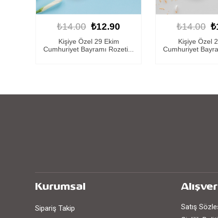
0
₺14.00
₺12.90
₺14.00
₺
Kişiye Özel 29 Ekim
Kişiye Özel 
ti...
Cumhuriyet Bayramı Rozeti...
Cumhuriyet Bayram
Kurumsal
Alışver
Satış Sözl
Sipariş Takip