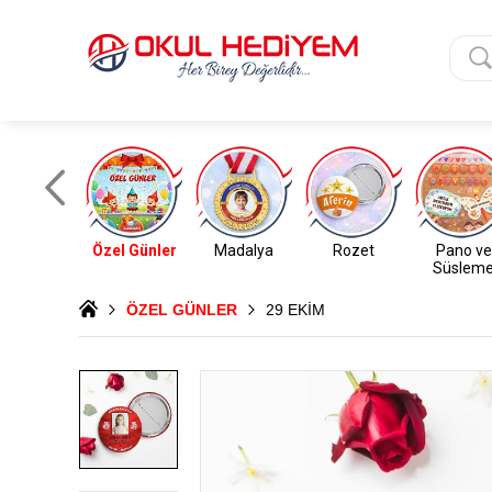
Özel Günler
Madalya
Rozet
Pano ve
Süslem
ÖZEL GÜNLER
29 EKİM