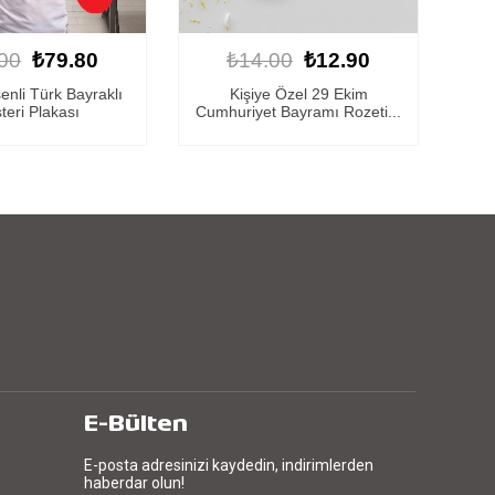
00
₺12.90
₺14.00
₺12.90
e Özel 29 Ekim
Kişiye Özel 29 Ekim
29 
 Bayramı Rozeti...
Cumhuriyet Bayramı Rozeti...
E-Bülten
E-posta adresinizi kaydedin, indirimlerden
haberdar olun!