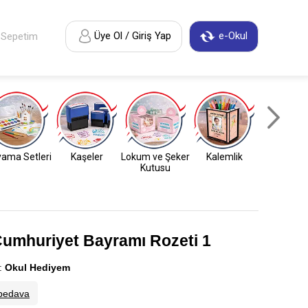
Üye Ol / Giriş Yap
e-Okul
Sepetim
ama Setleri
Kaşeler
Lokum ve Şeker
Kalemlik
Anahtarl
Kutusu
Cumhuriyet Bayramı Rozeti 1
:
Okul Hediyem
bedava