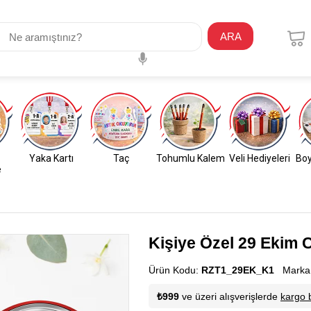
ARA
Yaka Kartı
Taç
Tohumlu Kalem
Veli Hediyeleri
Boy
e
Kişiye Özel 29 Ekim 
Ürün Kodu:
RZT1_29EK_K1
Marka
₺999
ve üzeri alışverişlerde
kargo 