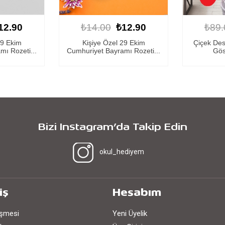
12.90
₺89.00
₺79.80
₺14.
29 Ekim
Çiçek Desenli Türk Bayraklı
Kişiy
ı Rozeti...
Gösteri Plakası
Cumhuriyet
Bizi Instagram’da Takip Edin
okul_hediyem
iş
Hesabım
eşmesi
Yeni Üyelik