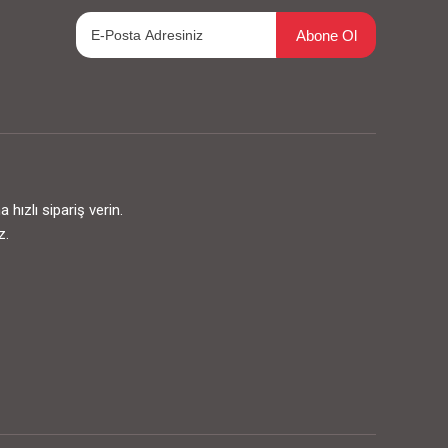
Abone Ol
ızlı sipariş verin.
z.