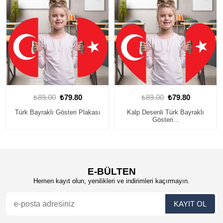
₺89.00
₺79.80
₺14.00
₺12.90
kası
Kalp Desenli Türk Bayraklı
Kişiye Özel 29 Ekim
Gösteri...
Cumhuriyet Bay...
E-BÜLTEN
Hemen kayıt olun, yenilikleri ve indirimleri kaçırmayın.