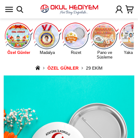
Uygulamada Aç
Özel Günler
Madalya
Rozet
Pano ve
Yaka Ka
Süsleme
ÖZEL GÜNLER
29 EKİM