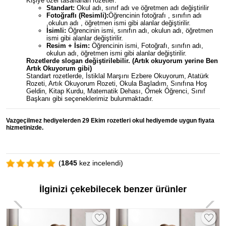
Kişiye özel tasarlanan rozetler:
Standart:
Okul adı, sınıf adı ve öğretmen adı değiştirilir
Fotoğraflı (Resimli):
Öğrencinin fotoğrafı , sınıfın adı
,okulun adı , öğretmen ismi gibi alanlar değiştirilir.
İsimli:
Öğrencinin ismi, sınıfın adı, okulun adı, öğretmen
ismi gibi alanlar değiştirilir.
Resim + İsim:
Öğrencinin ismi, Fotoğrafı, sınıfın adı,
okulun adı, öğretmen ismi gibi alanlar değiştirilir.
Rozetlerde slogan değiştirilebilir. (Artık okuyorum yerine Ben
Artık Okuyorum gibi)
Standart rozetlerde, İstiklal Marşını Ezbere Okuyorum, Atatürk
Rozeti, Artık Okuyorum Rozeti, Okula Başladım, Sınıfına Hoş
Geldin, Kitap Kurdu, Matematik Dehası, Örnek Öğrenci, Sınıf
Başkanı gibi seçeneklerimiz bulunmaktadır.
Vazgeçilmez hediyelerden 29 Ekim rozetleri okul hediyemde uygun fiyata
hizmetinizde.
(
1845
kez incelendi)
İlginizi çekebilecek benzer ürünler