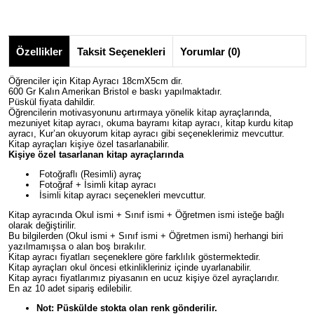
Özellikler
Taksit Seçenekleri
Yorumlar (0)
Öğrenciler için Kitap Ayracı 18cmX5cm dir.
600 Gr Kalın Amerikan Bristol e baskı yapılmaktadır.
Püskül fiyata dahildir.
Öğrencilerin motivasyonunu artırmaya yönelik kitap ayraçlarında,
mezuniyet kitap ayracı, okuma bayramı kitap ayracı, kitap kurdu kitap
ayracı, Kur’an okuyorum kitap ayracı gibi seçeneklerimiz mevcuttur.
Kitap ayraçları kişiye özel tasarlanabilir.
Kişiye özel tasarlanan kitap ayraçlarında
Fotoğraflı (Resimli) ayraç
Fotoğraf + İsimli kitap ayracı
İsimli kitap ayracı seçenekleri mevcuttur.
Kitap ayracında Okul ismi + Sınıf ismi + Öğretmen ismi isteğe bağlı
olarak değiştirilir.
Bu bilgilerden (Okul ismi + Sınıf ismi + Öğretmen ismi) herhangi biri
yazılmamışsa o alan boş bırakılır.
Kitap ayracı fiyatları seçeneklere göre farklılık göstermektedir.
Kitap ayraçları okul öncesi etkinlikleriniz içinde uyarlanabilir.
Kitap ayracı fiyatlarımız piyasanın en ucuz kişiye özel ayraçlarıdır.
En az 10 adet sipariş edilebilir.
Not: Püskülde stokta olan renk gönderilir.