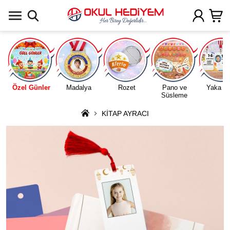
Uygulamada Aç
Özel Günler
Madalya
Rozet
Pano ve
Yaka Ka
Süsleme
KİTAP AYRACI