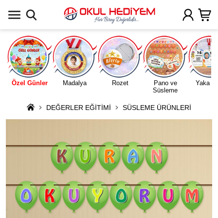
Uygulamada Aç
Özel Günler
Madalya
Rozet
Pano ve
Yaka Ka
Süsleme
DEĞERLER EĞİTİMİ
SÜSLEME ÜRÜNLERİ