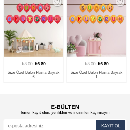
8.00
₺6.80
₺8.00
₺6.80
₺50.
 Balon Flama Bayrak
Size Özel Balon Flama Bayrak
Kur`an Ok
6
1
Balo
E-BÜLTEN
Hemen kayıt olun, yenilikleri ve indirimleri kaçırmayın.