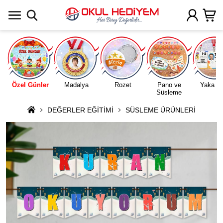
Uygulamada Aç
Özel Günler
Madalya
Rozet
Pano ve
Yaka Ka
Süsleme
DEĞERLER EĞİTİMİ
SÜSLEME ÜRÜNLERİ