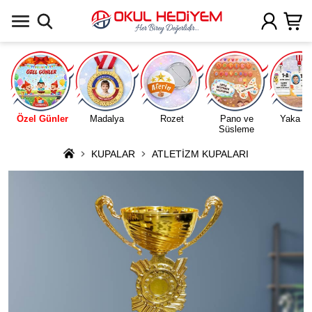
Uygulamada Aç
Özel Günler
Madalya
Rozet
Pano ve
Yaka Ka
Süsleme
KUPALAR
ATLETİZM KUPALARI