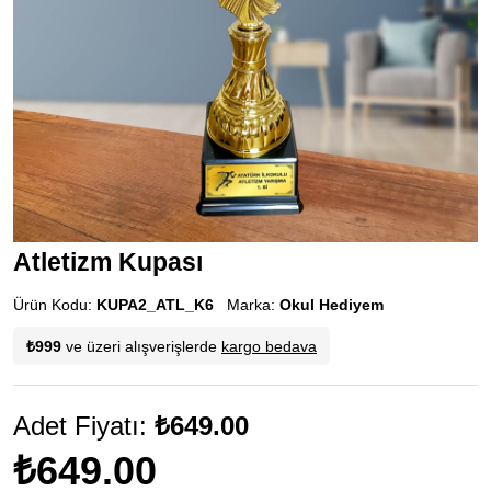
Atletizm Kupası
Ürün Kodu:
KUPA2_ATL_K6
Marka:
Okul Hediyem
₺999
ve üzeri alışverişlerde
kargo bedava
Adet Fiyatı:
₺649.00
₺649.00