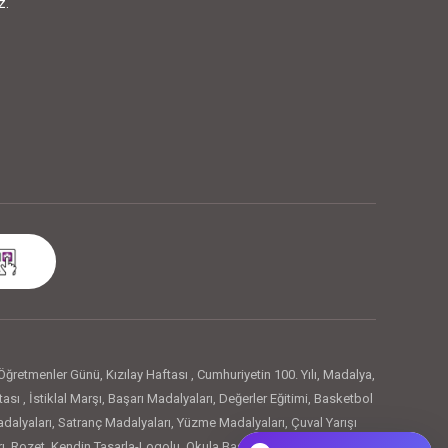
z.
Öğretmenler Günü
,
Kızılay Haftası
,
Cumhuriyetin 100. Yılı
,
Madalya
,
tası
,
İstiklal Marşı
,
Başarı Madalyaları
,
Değerler Eğitimi
,
Basketbol
dalyaları
,
Satranç Madalyaları
,
Yüzme Madalyaları
,
Çuval Yarışı
ı
,
Rozet
,
Kendin Tasarla-Logolu
,
Okula Başladım Rozetleri
,
Artık