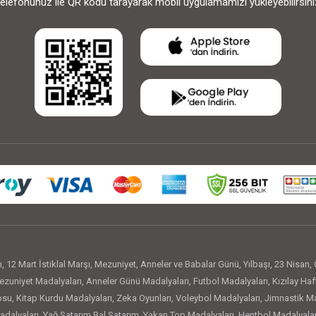
elefonunuz ile QR kodu tarayarak mobil uygulamamızı yükleyebilirsini
ı
,
12 Mart İstiklal Marşı
,
Mezuniyet
,
Anneler ve Babalar Günü
,
Yılbaşı
,
23 Nisan
,
zuniyet Madalyaları
,
Anneler Günü Madalyaları
,
Futbol Madalyaları
,
Kızılay Haf
osu
,
Kitap Kurdu Madalyaları
,
Zeka Oyunları
,
Voleybol Madalyaları
,
Jimnastik Ma
adalyaları
,
Yağ Satarım Bal Satarım
,
Yakan Top Madalyaları
,
Hentbol Madalyalar