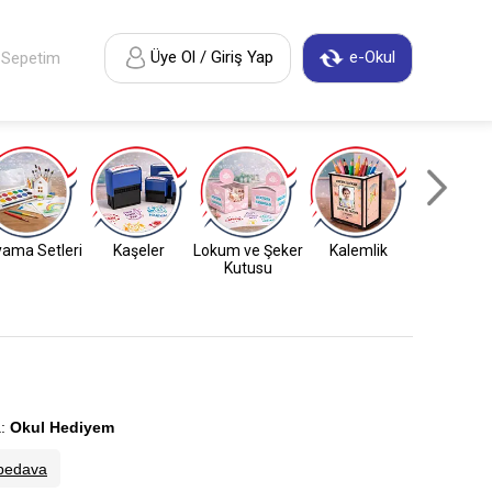
Üye Ol / Giriş Yap
e-Okul
Sepetim
ama Setleri
Kaşeler
Lokum ve Şeker
Kalemlik
Anahtarl
Kutusu
:
Okul Hediyem
bedava