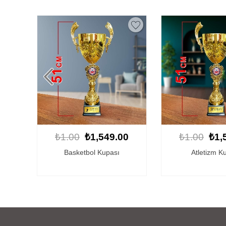
0
₺1.00
₺1,549.00
₺1.00
₺1,
Atletizm Kupası
Kendin Tasar