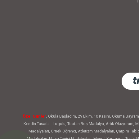
T
Özel Günler
,
Okula Başladım
,
29 Ekim
,
10 Kasım
,
Okuma Bayram
Kendin Tasarla - Logolu
,
Toptan Boş Madalya
,
Artık Okuyorum
,
Me
Madalyaları
,
Örnek Öğrenci
,
Atletizm Madalyaları
,
Çarpım Tabl
Madalyaları
,
Masa Tenisi Madalyaları
,
Mendil Kapmaca
,
Tenis M