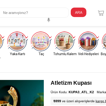
ARA
Yaka Kartı
Taç
Tohumlu Kalem
Veli Hediyeleri
Boy
e
Atletizm Kupası
Ürün Kodu:
KUPA3_ATL_K2
Marka
₺999
ve üzeri alışverişlerde
kargo 