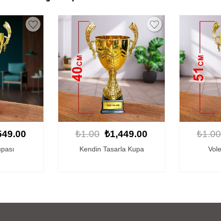
449.00
₺1.00
₺1,549.00
₺1.00
la Kupa
Voleybol Kupası
Fu