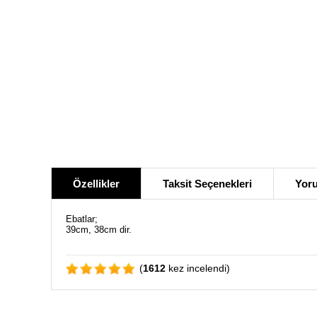
Özellikler
Taksit Seçenekleri
Yoru
Ebatlar;
39cm, 38cm dir.
(
1612
kez incelendi)