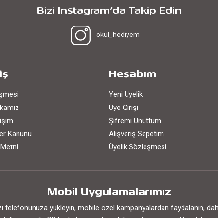
Bizi Instagram’da Takip Edin
okul_hediyem
iş
Hesabım
eşmesi
Yeni Üyelik
tikamız
Üye Girişi
işim
Şifremi Unuttum
iler Kanunu
Alışveriş Sepetim
 Metni
Üyelik Sözleşmesi
Mobil Uygulamalarımız
 telefonunuza yükleyin, mobile özel kampanyalardan faydalanın, daha h