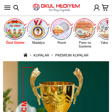
Uygulamada Aç
Özel Günler
Madalya
Rozet
Pano ve
Yaka Ka
Süsleme
KUPALAR
PREMİUM KUPALAR