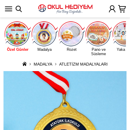
Uygulamada Aç
Özel Günler
Madalya
Rozet
Pano ve
Yaka Ka
Süsleme
MADALYA
ATLETİZM MADALYALARI