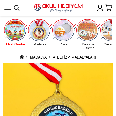
Uygulamada Aç
Özel Günler
Madalya
Rozet
Pano ve
Yaka Ka
Süsleme
MADALYA
ATLETİZM MADALYALARI