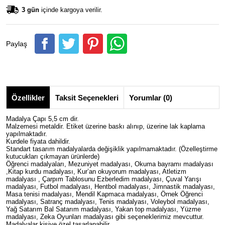
3 gün
içinde kargoya verilir.
Paylaş
Özellikler
Taksit Seçenekleri
Yorumlar (0)
Madalya Çapı 5,5 cm dir.
Malzemesi metaldir.
Etiket üzerine baskı alınıp, üzerine lak kaplama
yapılmaktadır.
Kurdele fiyata dahildir.
Standart tasarım madalyalarda değişiklik yapılmamaktadır. (Özelleştirme
kutucukları çıkmayan ürünlerde)
Öğrenci madalyaları, Mezuniyet madalyası, Okuma bayramı madalyası
,Kitap kurdu madalyası, Kur’an okuyorum madalyası, Atletizm
madalyası , Çarpım Tablosunu Ezberledim madalyası, Çuval Yarışı
madalyası, Futbol madalyası, Hentbol madalyası, Jimnastik madalyası,
Masa tenisi madalyası, Mendil Kapmaca madalyası, Örnek Öğrenci
madalyası, Satranç madalyası, Tenis madalyası, Voleybol madalyası,
Yağ Satarım Bal Satarım madalyası, Yakan top madalyası, Yüzme
madalyası, Zeka Oyunları madalyası gibi seçeneklerimiz mevcuttur.
Madalyalar kişiye özel tasarlanabilir.