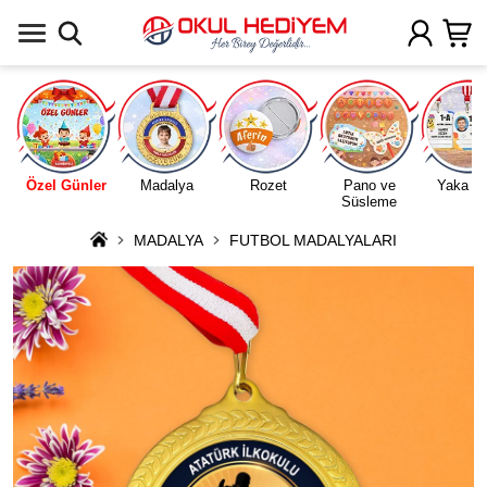
Uygulamada Aç
Özel Günler
Madalya
Rozet
Pano ve
Yaka Ka
Süsleme
MADALYA
FUTBOL MADALYALARI