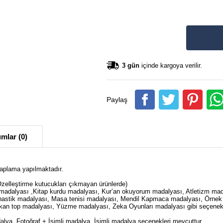
3 gün
içinde kargoya verilir.
Paylaş
mlar (0)
 kaplama yapılmaktadır.
Özelleştirme kutucukları çıkmayan ürünlerde)
adalyası ,Kitap kurdu madalyası, Kur’an okuyorum madalyası, Atletizm mad
mnastik madalyası, Masa tenisi madalyası, Mendil Kapmaca madalyası, Örnek
kan top madalyası, Yüzme madalyası, Zeka Oyunları madalyası gibi seçenekl
dalya, Fotoğraf + İsimli madalya, İsimli madalya seçenekleri mevcuttur.