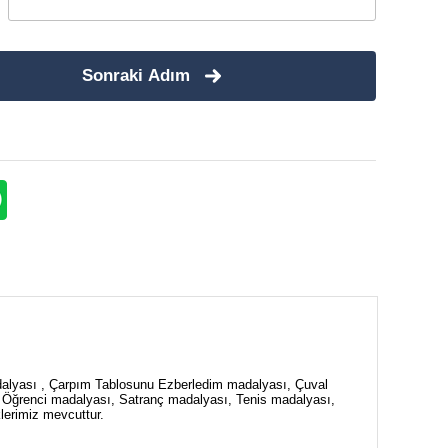
Sonraki Adım
alyası , Çarpım Tablosunu Ezberledim madalyası, Çuval
 Öğrenci madalyası, Satranç madalyası, Tenis madalyası,
erimiz mevcuttur.