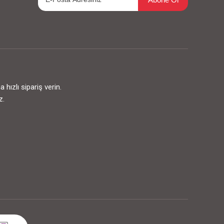
ızlı sipariş verin.
z.