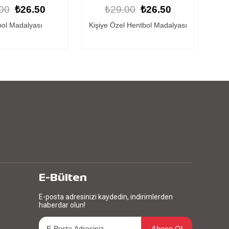
00
₺26.50
₺29.00
₺26.50
l Hentbol Madalyası
Kişiye Özel Hentbol Madalyası
E-Bülten
E-posta adresinizi kaydedin, indirimlerden
haberdar olun!
Abone Ol