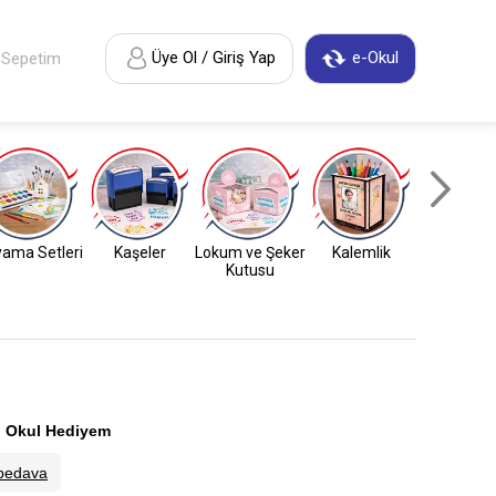
Üye Ol / Giriş Yap
e-Okul
Sepetim
ama Setleri
Kaşeler
Lokum ve Şeker
Kalemlik
Anahtarl
Kutusu
:
Okul Hediyem
bedava