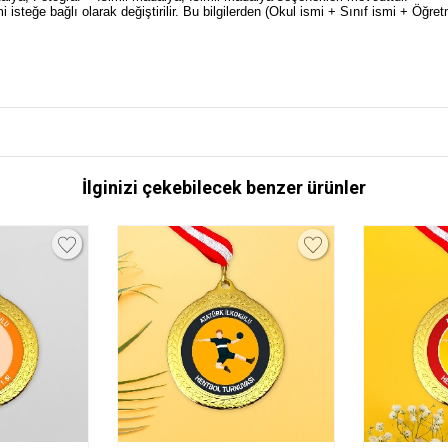
steğe bağlı olarak değiştirilir. Bu bilgilerden (Okul ismi + Sınıf ismi + Öğret
İlginizi çekebilecek benzer ürünler