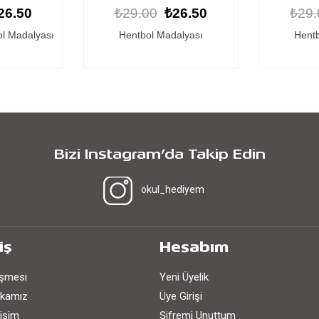
26.50
₺29.00
₺26.50
₺29.
alyası
Hentbol Madalyası
Kişiye Öze
Bizi Instagram’da Takip Edin
okul_hediyem
iş
Hesabım
eşmesi
Yeni Üyelik
tikamız
Üye Girişi
işim
Şifremi Unuttum