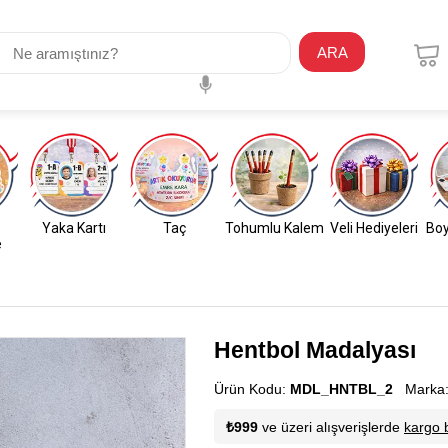
ARA
Yaka Kartı
Taç
Tohumlu Kalem
Veli Hediyeleri
Boy
e
Hentbol Madalyası
Ürün Kodu:
MDL_HNTBL_2
Marka
₺999
ve üzeri alışverişlerde
kargo 