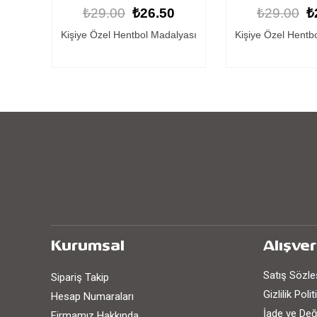
0
₺29.00
₺26.50
₺29.00
₺
lyası
Kişiye Özel Hentbol Madalyası
Hentbol Mad
Kurumsal
Alışver
Satış Sözl
Sipariş Takip
Gizlilik Poli
Hesap Numaraları
İade ve Değ
Firmamız Hakkında