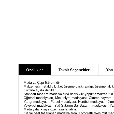
Özellikler
Taksit Seçenekleri
Yoru
Madalya Çapı 5,5 cm dir.
Malzemesi metaldir.
Etiket üzerine baskı alınıp, üzerine lak
Kurdele fiyata dahildir.
Standart tasarım madalyalarda değişiklik yapılmamaktadır. (
Öğrenci madalyaları, Mezuniyet madalyası, Okuma bayramı m
Yarışı madalyası, Futbol madalyası, Hentbol madalyası, Ji
Voleybol madalyası, Yağ Satarım Bal Satarım madalyası, Ya
Madalyalar kişiye özel tasarlanabilir.
Kişiye özel tasarlanan madalyalarda, Fotoğraflı (Resimli) ma