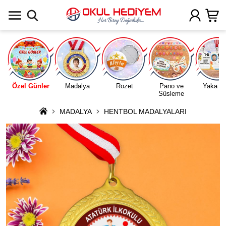
Uygulamada Aç
Özel Günler
Madalya
Rozet
Pano ve
Yaka Ka
Süsleme
MADALYA
HENTBOL MADALYALARI