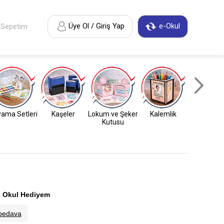
Üye Ol / Giriş Yap
e-Okul
Sepetim
ama Setleri
Kaşeler
Lokum ve Şeker
Kalemlik
Anahtarl
Kutusu
:
Okul Hediyem
bedava