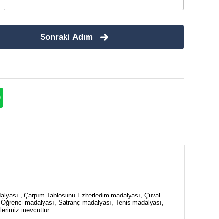
Sonraki Adım
alyası , Çarpım Tablosunu Ezberledim madalyası, Çuval
 Öğrenci madalyası, Satranç madalyası, Tenis madalyası,
erimiz mevcuttur.