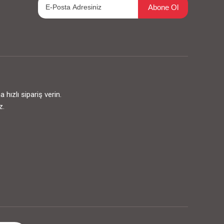
Abone Ol
ızlı sipariş verin.
z.