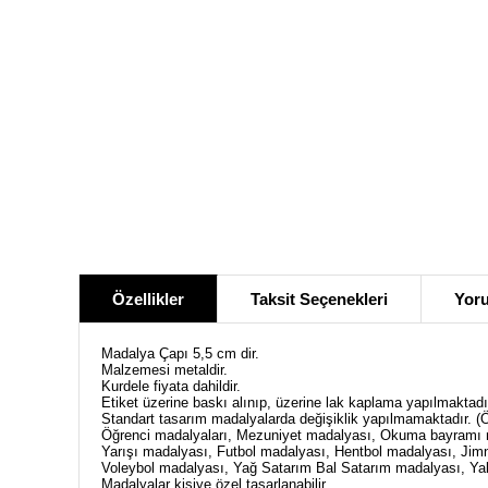
Özellikler
Taksit Seçenekleri
Yoru
Madalya Çapı 5,5 cm dir.
Malzemesi metaldir.
Kurdele fiyata dahildir.
Etiket üzerine baskı alınıp, üzerine lak kaplama yapılmaktadı
Standart tasarım madalyalarda değişiklik yapılmamaktadır. (
Öğrenci madalyaları, Mezuniyet madalyası, Okuma bayramı m
Yarışı madalyası, Futbol madalyası, Hentbol madalyası, Ji
Voleybol madalyası, Yağ Satarım Bal Satarım madalyası, Ya
Madalyalar kişiye özel tasarlanabilir.