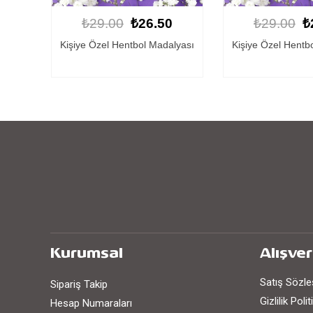
0
₺29.00
₺26.50
₺29.00
₺
lyası
Kişiye Özel Hentbol Madalyası
Hentbol Mad
Kurumsal
Alışver
Satış Sözl
Sipariş Takip
Gizlilik Poli
Hesap Numaraları