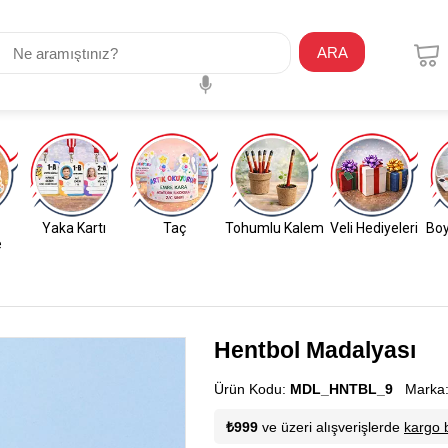
ARA
Yaka Kartı
Taç
Tohumlu Kalem
Veli Hediyeleri
Boy
e
Hentbol Madalyası
Ürün Kodu:
MDL_HNTBL_9
Marka
₺999
ve üzeri alışverişlerde
kargo 