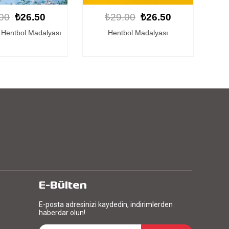
00
₺26.50
₺29.00
₺26.50
ol Madalyası
Hentbol Madalyası
Kişi
E-Bülten
E-posta adresinizi kaydedin, indirimlerden
haberdar olun!