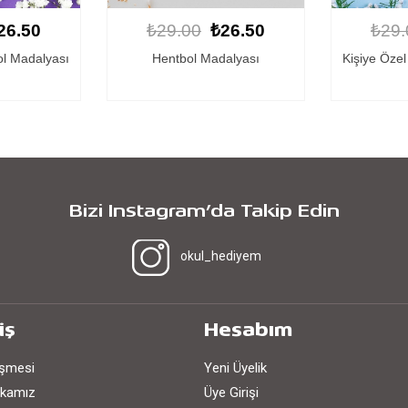
26.50
₺29.00
₺26.50
₺29.
alyası
Kişiye Özel Hentbol Madalyası
Hentb
Bizi Instagram’da Takip Edin
okul_hediyem
iş
Hesabım
eşmesi
Yeni Üyelik
tikamız
Üye Girişi