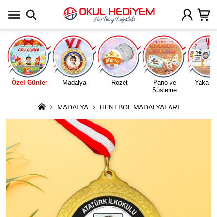
Uygulamada Aç
Özel Günler
Madalya
Rozet
Pano ve
Yaka Ka
Süsleme
MADALYA
HENTBOL MADALYALARI