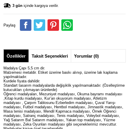
3 gün
içinde kargoya verilir.
Paylaş
Özellikler
Taksit Seçenekleri
Yorumlar (0)
Madalya Çapı 5,5 cm dir.
Malzemesi metaldir.
Etiket üzerine baskı alınıp, üzerine lak kaplama
yapılmaktadır.
Kurdele fiyata dahildir.
Standart tasarım madalyalarda değişiklik yapılmamaktadır. (Özelleştirme
kutucukları çıkmayan ürünlerde)
Öğrenci madalyaları, Mezuniyet madalyası, Okuma bayramı madalyası
,Kitap kurdu madalyası, Kur’an okuyorum madalyası, Atletizm
madalyası , Çarpım Tablosunu Ezberledim madalyası, Çuval Yarışı
madalyası, Futbol madalyası, Hentbol madalyası, Jimnastik madalyası,
Masa tenisi madalyası, Mendil Kapmaca madalyası, Örnek Öğrenci
madalyası, Satranç madalyası, Tenis madalyası, Voleybol madalyası,
Yağ Satarım Bal Satarım madalyası, Yakan top madalyası, Yüzme
madalyası, Zeka Oyunları madalyası gibi seçeneklerimiz mevcuttur.
Madalyalar kişiye özel tasarlanabilir.