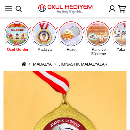
Uygulamada Aç
Özel Günler
Madalya
Rozet
Pano ve
Yaka Ka
Süsleme
MADALYA
JİMNASTİK MADALYALARI