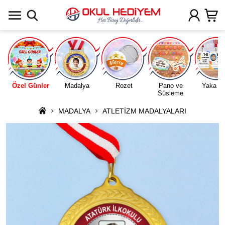
Uygulamada Aç
Özel Günler
Madalya
Rozet
Pano ve
Yaka Ka
Süsleme
MADALYA
ATLETİZM MADALYALARI