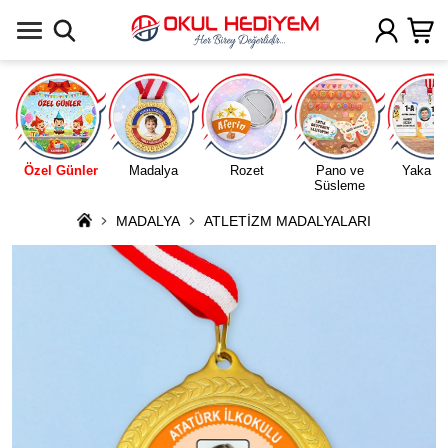
Uygulamada Aç
Özel Günler
Madalya
Rozet
Pano ve
Yaka Ka
Süsleme
MADALYA
ATLETİZM MADALYALARI