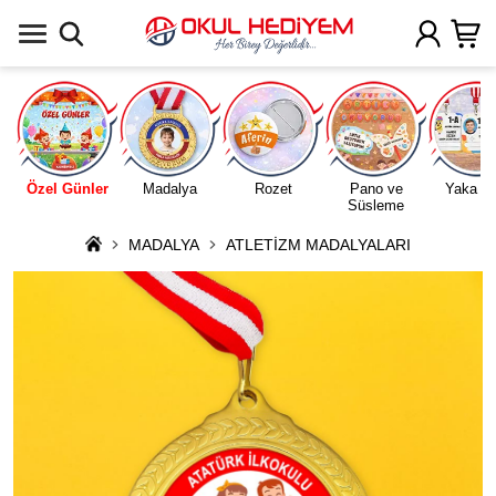
Uygulamada Aç
Özel Günler
Madalya
Rozet
Pano ve
Yaka Ka
Süsleme
MADALYA
ATLETİZM MADALYALARI