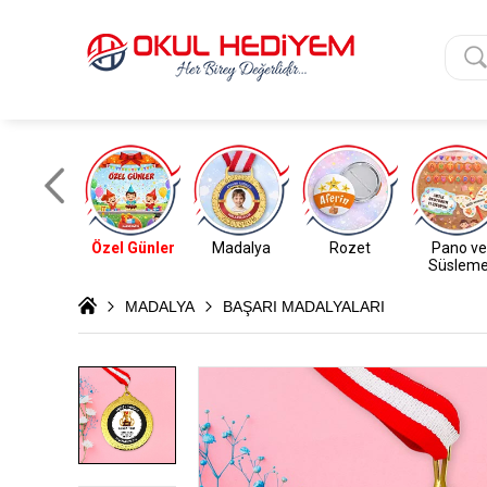
Özel Günler
Madalya
Rozet
Pano ve
Süslem
MADALYA
BAŞARI MADALYALARI