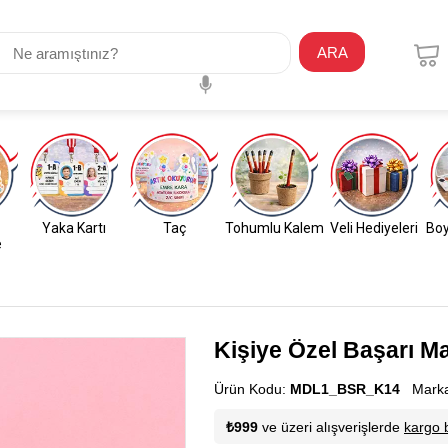
ARA
Yaka Kartı
Taç
Tohumlu Kalem
Veli Hediyeleri
Boy
e
Kişiye Özel Başarı M
Ürün Kodu:
MDL1_BSR_K14
Mark
₺999
ve üzeri alışverişlerde
kargo 