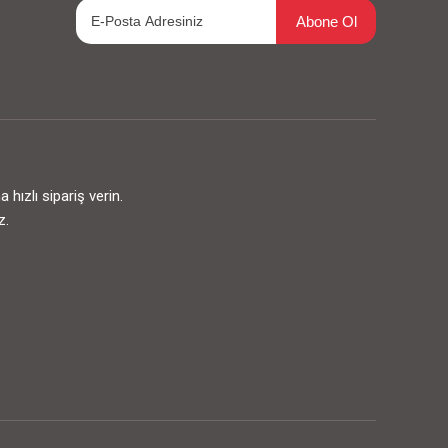
Abone Ol
ızlı sipariş verin.
z.