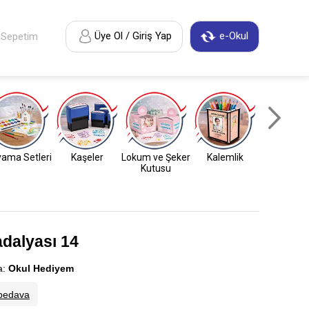
Üye Ol / Giriş Yap
e-Okul
Sepetim
ama Setleri
Kaşeler
Lokum ve Şeker
Kalemlik
Anahtarl
Kutusu
adalyası 14
a:
Okul Hediyem
bedava