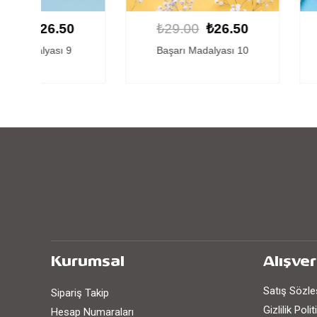
0
₺29.00
₺26.50
₺29.00
₺
Başarı Madalyası 10
Başarı Madal
Kurumsal
Alışver
Satış Sözl
Sipariş Takip
Gizlilik Poli
Hesap Numaraları