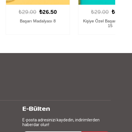
00
₺26.50
₺29.00
₺26.50
ı Madalyası 8
Kişiye Özel Başarı Madalyası
Kiş
15
E-Bülten
E-posta adresinizi kaydedin, indirimlerden
haberdar olun!