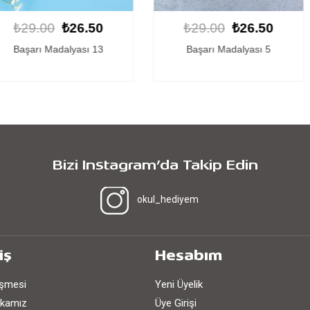
26.50
₺29.00
₺26.50
₺29.
yası 13
Başarı Madalyası 5
Başar
Bizi Instagram’da Takip Edin
okul_hediyem
iş
Hesabım
eşmesi
Yeni Üyelik
tikamız
Üye Girişi