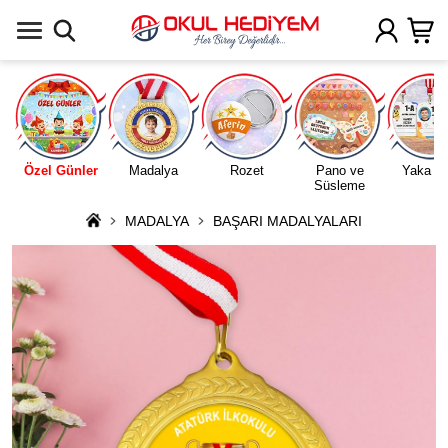
Uygulamada Aç
Özel Günler
Madalya
Rozet
Pano ve
Yaka Ka
Süsleme
MADALYA
BAŞARI MADALYALARI