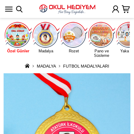
Uygulamada Aç
Özel Günler
Madalya
Rozet
Pano ve
Yaka Ka
Süsleme
MADALYA
FUTBOL MADALYALARI