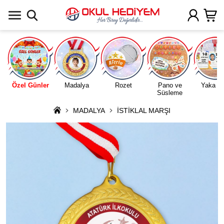
Uygulamada Aç
Özel Günler
Madalya
Rozet
Pano ve
Yaka Ka
Süsleme
MADALYA
İSTİKLAL MARŞI