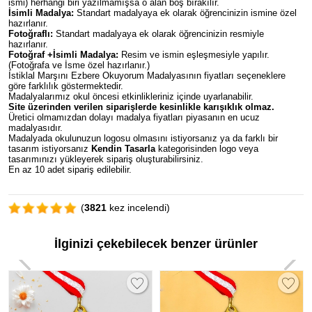
ismi) herhangi biri yazılmamışsa o alan boş bırakılır.
İsimli Madalya:
Standart madalyaya ek olarak öğrencinizin ismine özel
hazırlanır.
Fotoğraflı:
Standart madalyaya ek olarak öğrencinizin resmiyle
hazırlanır.
Fotoğraf +İsimli Madalya:
Resim ve ismin eşleşmesiyle yapılır.
(Fotoğrafa ve İsme özel hazırlanır.)
İstiklal Marşını Ezbere Okuyorum Madalyasının fiyatları seçeneklere
göre farklılık göstermektedir.
Madalyalarımız okul öncesi etkinlikleriniz içinde uyarlanabilir.
Site üzerinden verilen siparişlerde kesinlikle karışıklık olmaz.
Üretici olmamızdan dolayı madalya fiyatları piyasanın en ucuz
madalyasıdır.
Madalyada okulunuzun logosu olmasını istiyorsanız ya da farklı bir
tasarım istiyorsanız
Kendin Tasarla
kategorisinden logo veya
tasarımınızı yükleyerek sipariş oluşturabilirsiniz.
En az 10 adet sipariş edilebilir.
(
3821
kez incelendi)
İlginizi çekebilecek benzer ürünler