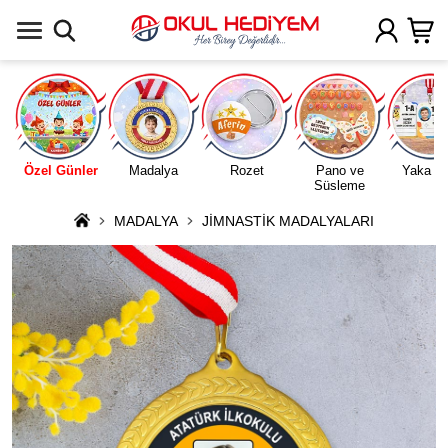
Uygulamada Aç
Özel Günler
Madalya
Rozet
Pano ve
Yaka Ka
Süsleme
MADALYA
JİMNASTİK MADALYALARI