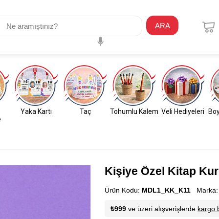
ARA
Yaka Kartı
Taç
Tohumlu Kalem
Veli Hediyeleri
Boy
e
Kişiye Özel Kitap Ku
Ürün Kodu:
MDL1_KK_K11
Marka
₺999
ve üzeri alışverişlerde
kargo 