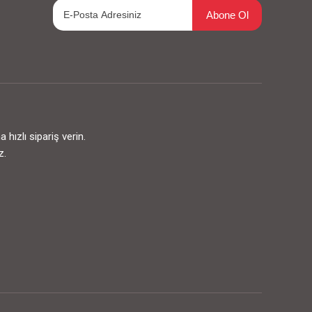
Abone Ol
ızlı sipariş verin.
z.