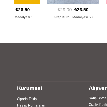
0
₺29.00
₺26.50
₺29.00
₺
ı 1
Kitap Kurdu Madalyası 53
Kişiye Özel Ki
Madalyas
Kurumsal
Alışver
Satış Sözl
Sipariş Takip
Gizlilik Poli
Hesap Numaraları