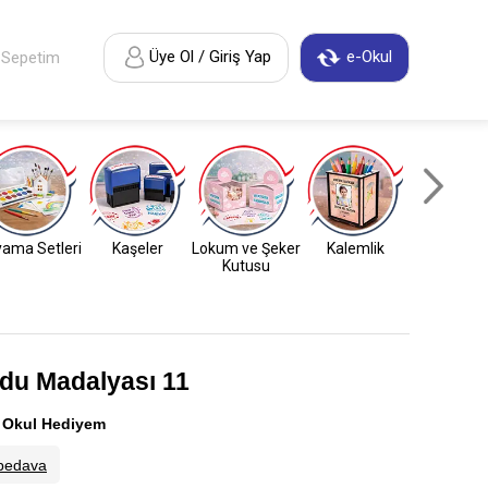
Üye Ol / Giriş Yap
e-Okul
Sepetim
ama Setleri
Kaşeler
Lokum ve Şeker
Kalemlik
Anahtarl
Kutusu
rdu Madalyası 11
:
Okul Hediyem
bedava