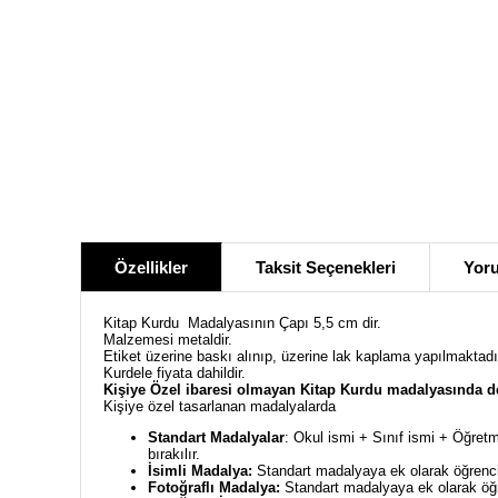
Özellikler
Taksit Seçenekleri
Yoru
Kitap Kurdu Madalyasının Çapı 5,5 cm dir.
Malzemesi metaldir.
Etiket üzerine baskı alınıp, üzerine lak kaplama yapılmaktadı
Kurdele fiyata dahildir.
Kişiye Özel ibaresi olmayan Kitap Kurdu madalyasında de
Kişiye özel tasarlanan madalyalarda
Standart Madalyalar
: Okul ismi + Sınıf ismi + Öğretm
bırakılır.
İsimli Madalya:
Standart madalyaya ek olarak öğrencin
Fotoğraflı Madalya:
Standart madalyaya ek olarak öğre