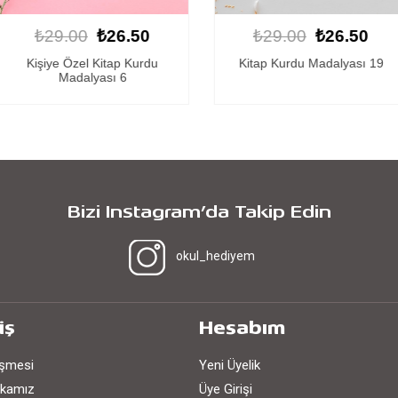
26.50
₺29.00
₺26.50
₺29.
tap Kurdu
Kitap Kurdu Madalyası 19
Kitap Ku
ı 6
Bizi Instagram’da Takip Edin
okul_hediyem
iş
Hesabım
eşmesi
Yeni Üyelik
tikamız
Üye Girişi