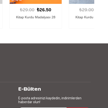
00
₺26.50
₺29.00
₺26.50
rdu Madalyası 28
Kitap Kurdu Madalyası 25
E-Bülten
E-posta adresinizi kaydedin, indirimlerden
haberdar olun!