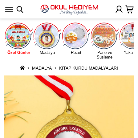
Uygulamada Aç
Özel Günler
Madalya
Rozet
Pano ve
Yaka Ka
Süsleme
MADALYA
KİTAP KURDU MADALYALARI