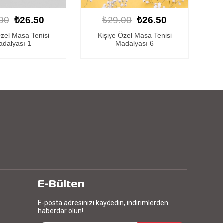
00
₺26.50
₺29.00
₺26.50
Özel Masa Tenisi
Kişiye Özel Masa Tenisi
Ma
dalyası 6
Madalyası 8
E-Bülten
E-posta adresinizi kaydedin, indirimlerden
haberdar olun!