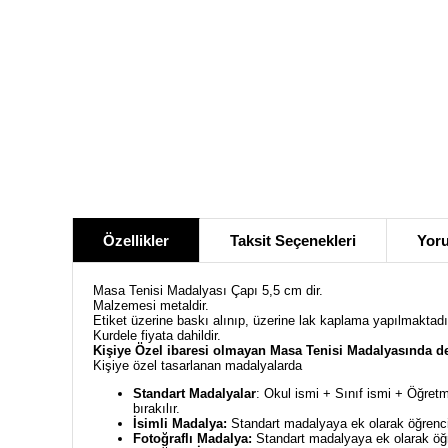
Özellikler
Taksit Seçenekleri
Yoru
Masa Tenisi Madalyası Çapı 5,5 cm dir.
Malzemesi metaldir.
Etiket üzerine baskı alınıp, üzerine lak kaplama yapılmaktadı
Kurdele fiyata dahildir.
Kişiye Özel ibaresi olmayan
Masa Tenisi
Madalyasında de
Kişiye özel tasarlanan madalyalarda
Standart Madalyalar
: Okul ismi + Sınıf ismi + Öğretm
bırakılır.
İsimli Madalya:
Standart madalyaya ek olarak öğrencin
Fotoğraflı Madalya:
Standart madalyaya ek olarak öğre