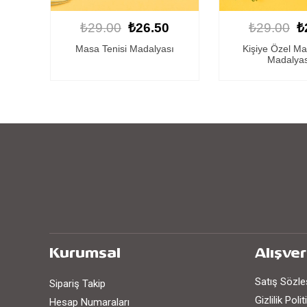
0
₺29.00
₺26.50
₺29.00
₺
sı
Kişiye Özel Masa Tenisi
Kişiye Özel Ma
Madalyası 3
Madalyas
Kurumsal
Alışver
Satış Sözl
Sipariş Takip
Gizlilik Poli
Hesap Numaraları