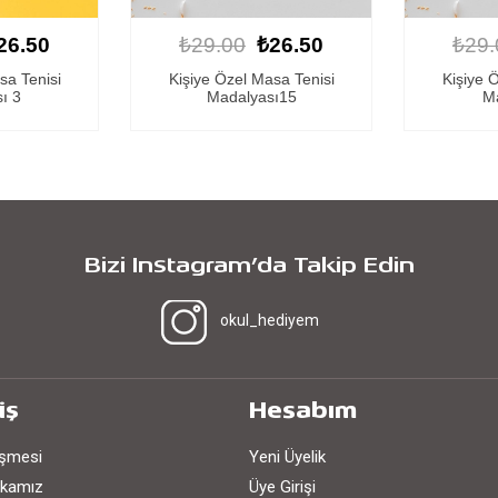
26.50
₺29.00
₺26.50
₺29.
sa Tenisi
Kişiye Özel Masa Tenisi
Kişiye 
ı15
Madalyası 1
Ma
Bizi Instagram’da Takip Edin
okul_hediyem
iş
Hesabım
eşmesi
Yeni Üyelik
tikamız
Üye Girişi