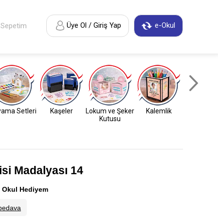
Üye Ol / Giriş Yap
e-Okul
Sepetim
ama Setleri
Kaşeler
Lokum ve Şeker
Kalemlik
Anahtarl
Kutusu
isi Madalyası 14
:
Okul Hediyem
bedava