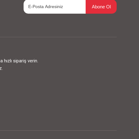
Abone Ol
ızlı sipariş verin.
z.