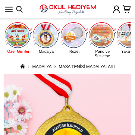
Uygulamada Aç
Özel Günler
Madalya
Rozet
Pano ve
Yaka Ka
Süsleme
MADALYA
MASA TENİSİ MADALYALARI