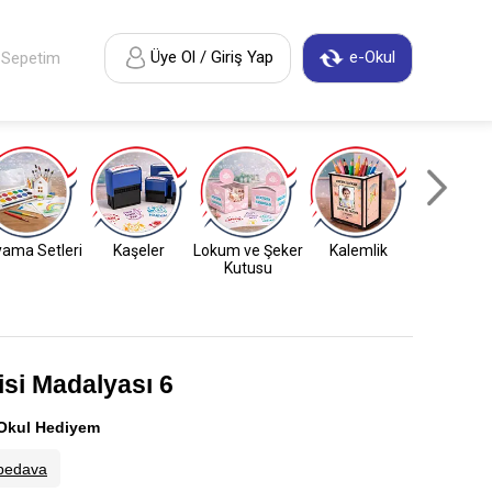
Üye Ol / Giriş Yap
e-Okul
Sepetim
ama Setleri
Kaşeler
Lokum ve Şeker
Kalemlik
Anahtarl
Kutusu
isi Madalyası 6
Okul Hediyem
bedava