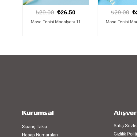
0
₺29.00
₺26.50
₺29.00
₺
 11
Masa Tenisi Madalyası 14
Masa Tenisi Ma
Kurumsal
Alışver
Satış Sözl
Sipariş Takip
Gizlilik Poli
Hesap Numaraları