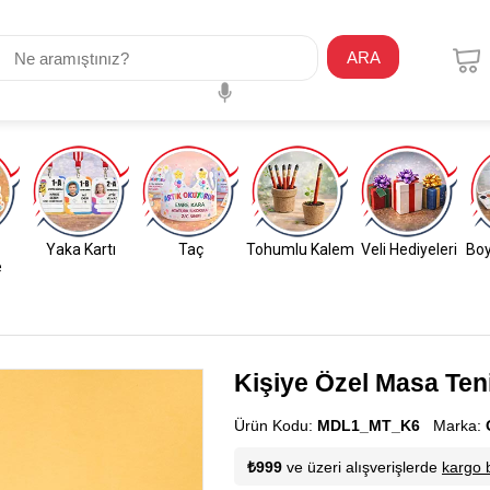
ARA
Yaka Kartı
Taç
Tohumlu Kalem
Veli Hediyeleri
Boy
e
Kişiye Özel Masa Ten
Ürün Kodu:
MDL1_MT_K6
Marka:
₺999
ve üzeri alışverişlerde
kargo 