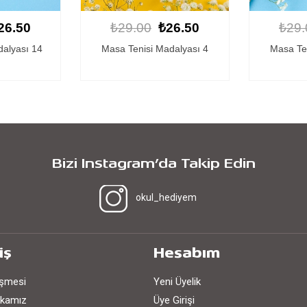
26.50
₺29.00
₺26.50
₺29.
dalyası 4
Masa Tenisi Madalyası 1
Masa Te
Bizi Instagram’da Takip Edin
okul_hediyem
iş
Hesabım
eşmesi
Yeni Üyelik
tikamız
Üye Girişi