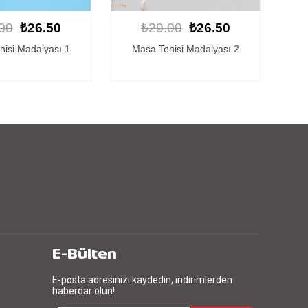
00
₺26.50
₺29.00
₺26.50
nisi Madalyası 2
Kişiye Özel Masa Tenisi
Madalyası 4
E-Bülten
E-posta adresinizi kaydedin, indirimlerden
haberdar olun!