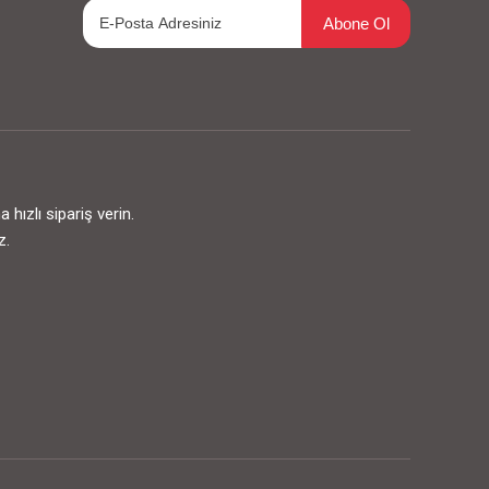
Abone Ol
ızlı sipariş verin.
z.