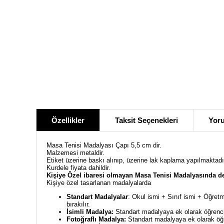
Özellikler
Taksit Seçenekleri
Yoru
Masa Tenisi Madalyası Çapı 5,5 cm dir.
Malzemesi metaldir.
Etiket üzerine baskı alınıp, üzerine lak kaplama yapılmaktadı
Kurdele fiyata dahildir.
Kişiye Özel ibaresi olmayan
Masa Tenisi
Madalyasında de
Kişiye özel tasarlanan madalyalarda
Standart Madalyalar
: Okul ismi + Sınıf ismi + Öğretm
bırakılır.
İsimli Madalya:
Standart madalyaya ek olarak öğrencin
Fotoğraflı Madalya:
Standart madalyaya ek olarak öğre