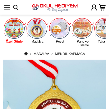
Uygulamada Aç
Özel Günler
Madalya
Rozet
Pano ve
Yaka Ka
Süsleme
MADALYA
MENDİL KAPMACA