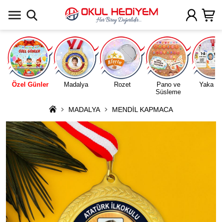
Uygulamada Aç
Özel Günler
Madalya
Rozet
Pano ve
Yaka Ka
Süsleme
MADALYA
MENDİL KAPMACA