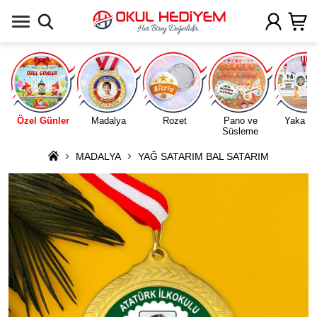
Uygulamada Aç
Özel Günler
Madalya
Rozet
Pano ve
Yaka Ka
Süsleme
MADALYA
YAĞ SATARIM BAL SATARIM