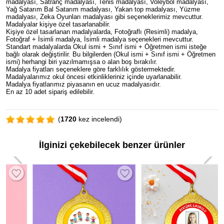
madalyası, Satranç madalyası, Tenis madalyası, Voleybol madalyası,
Yağ Satarım Bal Satarım madalyası, Yakan top madalyası, Yüzme
madalyası, Zeka Oyunları madalyası gibi seçeneklerimiz mevcuttur.
Madalyalar kişiye özel tasarlanabilir.
Kişiye özel tasarlanan madalyalarda, Fotoğraflı (Resimli) madalya,
Fotoğraf + İsimli madalya, İsimli madalya seçenekleri mevcuttur.
Standart madalyalarda Okul ismi + Sınıf ismi + Öğretmen ismi isteğe
bağlı olarak değiştirilir. Bu bilgilerden (Okul ismi + Sınıf ismi + Öğretmen
ismi) herhangi biri yazılmamışsa o alan boş bırakılır.
Madalya fiyatları seçeneklere göre farklılık göstermektedir.
Madalyalarımız okul öncesi etkinlikleriniz içinde uyarlanabilir.
Madalya fiyatlarımız piyasanın en ucuz madalyasıdır.
En az 10 adet sipariş edilebilir.
(
1720
kez incelendi)
İlginizi çekebilecek benzer ürünler