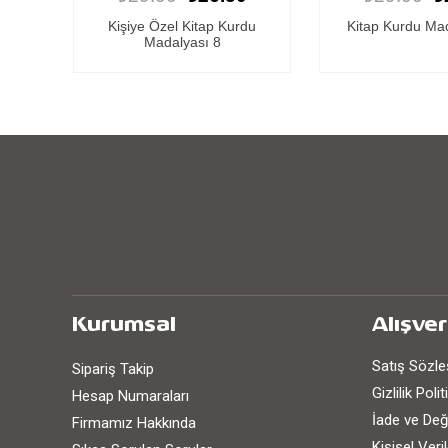
du
Kitap Kurdu Madalyası 46
Kitap Kurdu Ma
Kurumsal
Alışver
Satış Sözl
Sipariş Takip
Gizlilik Poli
Hesap Numaraları
İade ve Değ
Firmamız Hakkında
Kişisel Ver