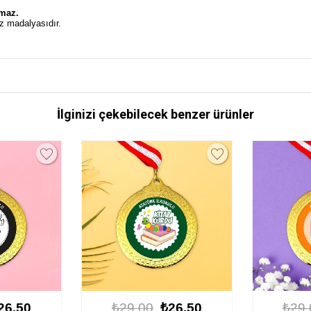
.
lmaz.
z madalyasıdır.
İlginizi çekebilecek benzer ürünler
26.50
₺29.00
₺26.50
₺29.