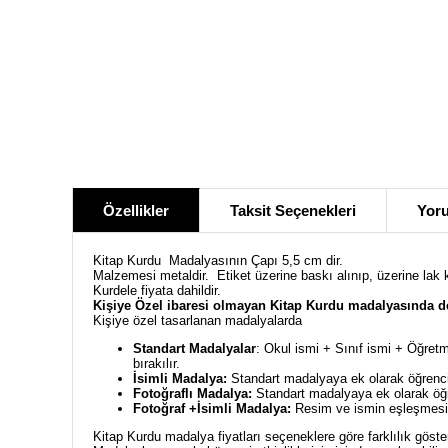
Özellikler
Taksit Seçenekleri
Yoru
Kitap Kurdu Madalyasının Çapı 5,5 cm dir.
Malzemesi metaldir. Etiket üzerine baskı alınıp, üzerine lak
Kurdele fiyata dahildir.
Kişiye Özel ibaresi olmayan Kitap Kurdu madalyasında de
Kişiye özel tasarlanan madalyalarda
Standart Madalyalar
: Okul ismi + Sınıf ismi + Öğretm
bırakılır.
İsimli Madalya:
Standart madalyaya ek olarak öğrencin
Fotoğraflı Madalya:
Standart madalyaya ek olarak öğre
Fotoğraf +İsimli Madalya:
Resim ve ismin eşleşmesiyl
Kitap Kurdu madalya fiyatları seçeneklere göre farklılık göste