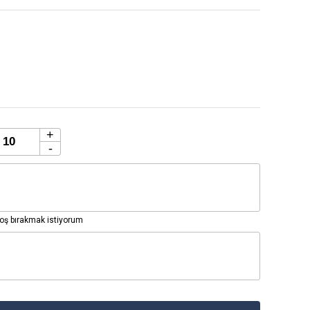
+
-
ş bırakmak istiyorum