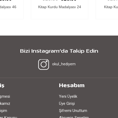
dalyası 24
Kitap Kurdu Madalyası 2
Kitap Ku
Bizi Instagram’da Takip Edin
okul_hediyem
iş
Hesabım
eşmesi
Yeni Üyelik
tikamız
Üye Girişi
işim
Şifremi Unuttum
iler Kanunu
Alışveriş Sepetim