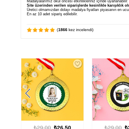
Madalyalarımız okul öncesi etkinlikleriniz içinde uyarlanabilir
Site üzerinden verilen siparişlerde kesinlikle karışıklık o
Üretici olmamızdan dolayı madalya fiyatları piyasanın en ucu
En az 10 adet sipariş edilebilir.
(
1866
kez incelendi)
0
₺29.00
₺26.50
₺29.00
₺