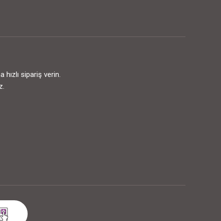
ızlı sipariş verin.
z.