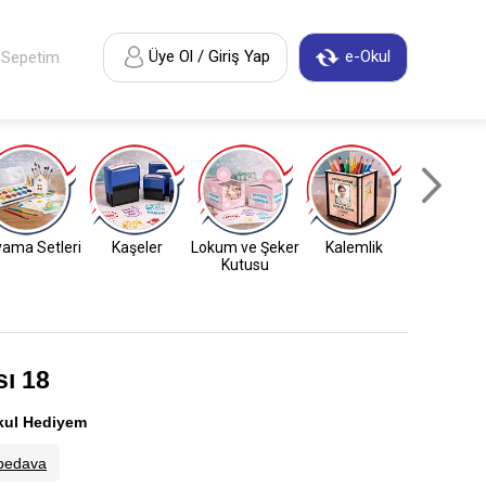
Üye Ol / Giriş Yap
e-Okul
Sepetim
ama Setleri
Kaşeler
Lokum ve Şeker
Kalemlik
Anahtarl
Kutusu
ı 18
kul Hediyem
bedava