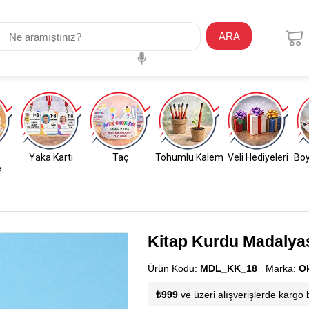
ARA
Yaka Kartı
Taç
Tohumlu Kalem
Veli Hediyeleri
Boy
e
Kitap Kurdu Madalyas
Ürün Kodu:
MDL_KK_18
Marka:
O
₺999
ve üzeri alışverişlerde
kargo 