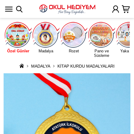
Uygulamada Aç
Özel Günler
Madalya
Rozet
Pano ve
Yaka Ka
Süsleme
MADALYA
KİTAP KURDU MADALYALARI