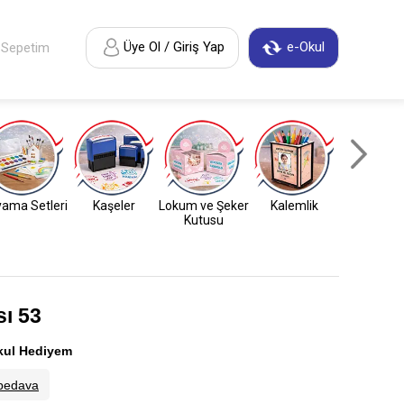
Üye Ol / Giriş Yap
e-Okul
Sepetim
ama Setleri
Kaşeler
Lokum ve Şeker
Kalemlik
Anahtarl
Kutusu
ı 53
kul Hediyem
bedava