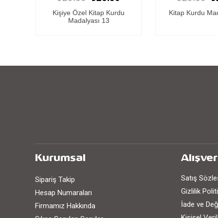
 23
Kişiye Özel Kitap Kurdu
Kitap Kurdu Ma
Madalyası 13
Kurumsal
Alışver
Satış Sözl
Sipariş Takip
Gizlilik Poli
Hesap Numaraları
İade ve Değ
Firmamız Hakkında
Kişisel Ver