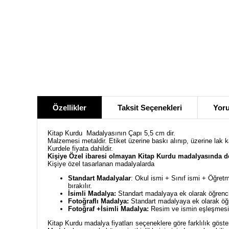
Özellikler
Taksit Seçenekleri
Yoru
Kitap Kurdu Madalyasının Çapı 5,5 cm dir.
Malzemesi metaldir. Etiket üzerine baskı alınıp, üzerine lak 
Kurdele fiyata dahildir.
Kişiye Özel ibaresi olmayan Kitap Kurdu madalyasında de
Kişiye özel tasarlanan madalyalarda
Standart Madalyalar
: Okul ismi + Sınıf ismi + Öğretm
bırakılır.
İsimli Madalya:
Standart madalyaya ek olarak öğrencin
Fotoğraflı Madalya:
Standart madalyaya ek olarak öğre
Fotoğraf +İsimli Madalya:
Resim ve ismin eşleşmesiyl
Kitap Kurdu madalya fiyatları seçeneklere göre farklılık göste