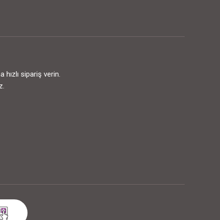
ızlı sipariş verin.
z.