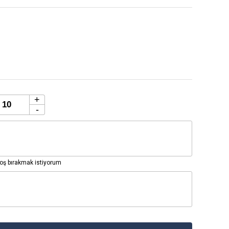
+
-
ş bırakmak istiyorum