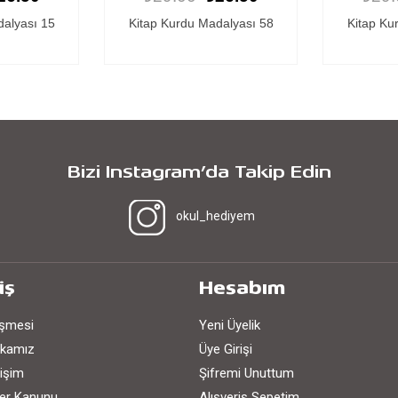
dalyası 15
Kitap Kurdu Madalyası 58
Kitap Ku
Bizi Instagram’da Takip Edin
okul_hediyem
iş
Hesabım
eşmesi
Yeni Üyelik
tikamız
Üye Girişi
işim
Şifremi Unuttum
iler Kanunu
Alışveriş Sepetim