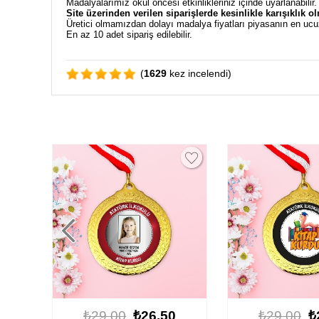
Madalyalarımız okul öncesi etkinlikleriniz içinde uyarlanabilir
Site üzerinden verilen siparişlerde kesinlikle karışıklık o
Üretici olmamızdan dolayı madalya fiyatları piyasanın en ucu
En az 10 adet sipariş edilebilir.
(
1629
kez incelendi)
0
₺29.00
₺26.50
₺29.00
₺