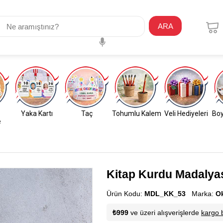
ARA
Yaka Kartı
Taç
Tohumlu Kalem
Veli Hediyeleri
Boy
e
Kitap Kurdu Madalyas
Ürün Kodu:
MDL_KK_53
Marka:
O
₺999
ve üzeri alışverişlerde
kargo 