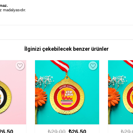
.
lmaz.
z madalyasıdır.
İlginizi çekebilecek benzer ürünler
26.50
₺29.00
₺26.50
₺29.