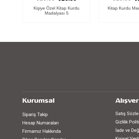
du
Kişiye Özel Kitap Kurdu
Kitap Kurdu Ma
Madalyası 5
Kurumsal
Alışver
Satış Sözl
Sipariş Takip
Gizlilik Poli
Hesap Numaraları
İade ve Değ
Firmamız Hakkında
Kişisel Ver