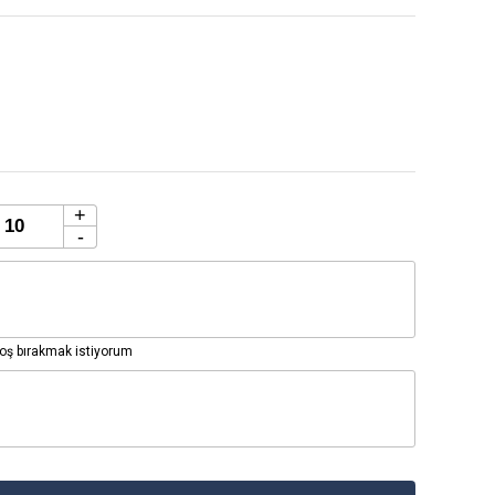
+
-
ş bırakmak istiyorum