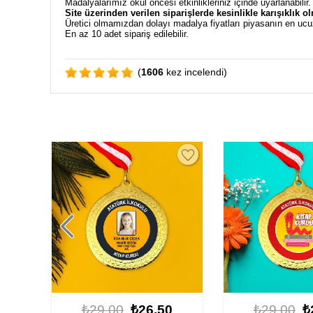
Madalyalarımız okul öncesi etkinlikleriniz içinde uyarlanabilir
Site üzerinden verilen siparişlerde kesinlikle karışıklık o
Üretici olmamızdan dolayı madalya fiyatları piyasanın en ucu
En az 10 adet sipariş edilebilir.
(
1606
kez incelendi)
0
₺29.00
₺26.50
₺29.00
₺