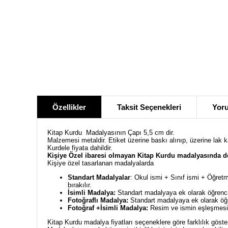
Özellikler
Taksit Seçenekleri
Yoru
Kitap Kurdu Madalyasının Çapı 5,5 cm dir.
Malzemesi metaldir. Etiket üzerine baskı alınıp, üzerine lak 
Kurdele fiyata dahildir.
Kişiye Özel ibaresi olmayan Kitap Kurdu madalyasında de
Kişiye özel tasarlanan madalyalarda
Standart Madalyalar
: Okul ismi + Sınıf ismi + Öğretm
bırakılır.
İsimli Madalya:
Standart madalyaya ek olarak öğrencin
Fotoğraflı Madalya:
Standart madalyaya ek olarak öğre
Fotoğraf +İsimli Madalya:
Resim ve ismin eşleşmesiyl
Kitap Kurdu madalya fiyatları seçeneklere göre farklılık göste