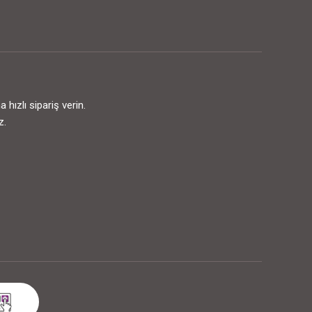
ızlı sipariş verin.
z.