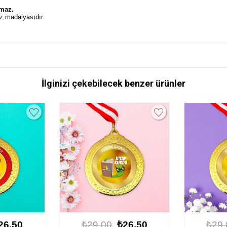
.
lmaz.
z madalyasıdır.
İlginizi çekebilecek benzer ürünler
26.50
₺29.00
₺26.50
₺29.