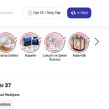
Üye Ol / Giriş Yap
e-Okul
Sepetim
ama Setleri
Kaşeler
Lokum ve Şeker
Kalemlik
Anahtarl
Kutusu
ı 37
kul Hediyem
bedava