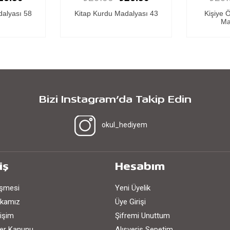
dalyası 58
Kitap Kurdu Madalyası 43
Kişiye 
Ma
Bizi Instagram’da Takip Edin
okul_hediyem
iş
Hesabım
eşmesi
Yeni Üyelik
tikamız
Üye Girişi
işim
Şifremi Unuttum
iler Kanunu
Alışveriş Sepetim