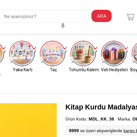
ARA
Yaka Kartı
Taç
Tohumlu Kalem
Veli Hediyeleri
Boy
e
Kitap Kurdu Madalyas
Ürün Kodu:
MDL_KK_38
Marka:
O
₺999
ve üzeri alışverişlerde
kargo 