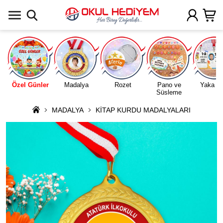
Uygulamada Aç
Özel Günler
Madalya
Rozet
Pano ve
Yaka Ka
Süsleme
MADALYA
KİTAP KURDU MADALYALARI