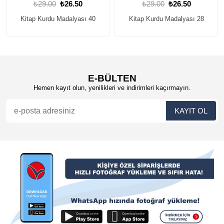
6.50
₺29.00
₺26.50
₺29.00
₺26.
alyası 40
Kitap Kurdu Madalyası 28
Kitap Kurdu Madaly
E-BÜLTEN
Hemen kayıt olun, yenilikleri ve indirimleri kaçırmayın.