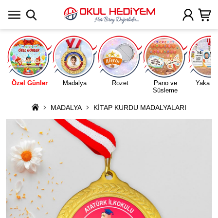
Uygulamada Aç
Özel Günler
Madalya
Rozet
Pano ve
Yaka Ka
Süsleme
MADALYA
KİTAP KURDU MADALYALARI