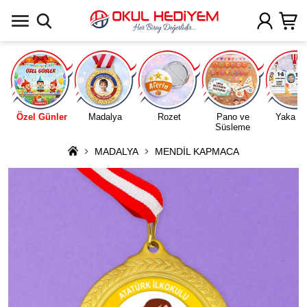
Uygulamada Aç
Özel Günler
Madalya
Rozet
Pano ve
Yaka Ka
Süsleme
MADALYA
MENDİL KAPMACA