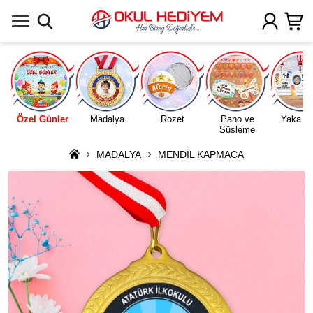
Uygulamada Aç
Özel Günler
Madalya
Rozet
Pano ve
Yaka Ka
Süsleme
MADALYA
MENDİL KAPMACA