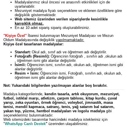
Madalyalarımız okul öncesi ve anasınıfı etkinlikleri için de
uyarlanabilir.
Mezuniyet madalya fiyatı seçeneklere ve eklenen özelliklere göre
değişiklik göstermektedir.
Web sitemiz üzerinden verilen siparişlerde kesinlikle
karışıklık olmaz.
En az 10 adet sipariş sipariş oluşturabilirsiniz.
"Kişiye Özel"
İbaresi bulunmayan Mezuniyet Madalyası ve Mezun
Oldum Madalyasında değişiklik
yapılmamaktadır.
Kişiye özel tasarlanan madalyalar:
Standart:
Okul adı, sınıf adı ve öğretmen adı değiştirilir.
Fotoğraflı (Resimli):
Öğrencinin fotoğrafı , sınıfın adı ,okulun adı
, öğretmen ismi gibi alanlar değiştirilir.
İsimli:
Öğrencinin ismi, sınıfın adı, okulun adı, öğretmen ismi gibi
alanlar değiştirilir.
Resim + İsim:
Öğrencinin ismi, Fotoğrafı, sınıfın adı, okulun adı,
öğretmen ismi gibi alanlar değiştirilir.
Not: Yukarıdaki bilgilerden y
azılmayan alanlar boş bırakılır.
Madalya kategorilerinde,
kendin tasarla
,
artık okuyorum
,
mezuniyet
,
futbol
,
istiklal marşı
,
atletizm
,
çarpım tablosu
,
kitap kurdu
,
çuval
yarışı
,
zeka oyunları
,
örnek öğrenci
,
voleybol
,
jimnastik
,
masa
tenisi
,
mendil kapmaca
,
satranç
,
tenis
,
yağ satarım bal satarım
,
yakan top
,
yüzme
,
hentbol
madalyaları ve logolu madalya
gibi
seçeneklerimiz bulunmaktadır.
Web sitemizdeki tasarımlar haricindeki madalya istekleriniz için
"
WhatsApp Canlı Destek
"
üzerinden ulaşabilirsiniz.