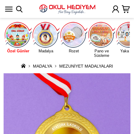
Uygulamada Aç
Özel Günler
Madalya
Rozet
Pano ve
Yaka Ka
Süsleme
MADALYA
MEZUNİYET MADALYALARI