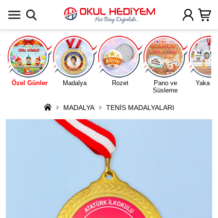
Uygulamada Aç
Özel Günler
Madalya
Rozet
Pano ve
Yaka Ka
Süsleme
MADALYA
TENİS MADALYALARI