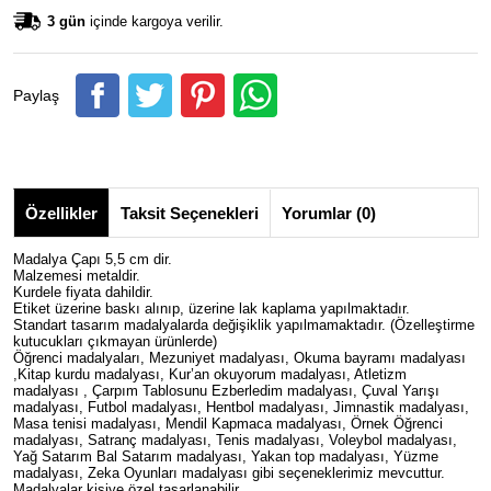
3 gün
içinde kargoya verilir.
Paylaş
Özellikler
Taksit Seçenekleri
Yorumlar (0)
Madalya Çapı 5,5 cm dir.
Malzemesi metaldir.
Kurdele fiyata dahildir.
Etiket üzerine baskı alınıp, üzerine lak kaplama yapılmaktadır.
Standart tasarım madalyalarda değişiklik yapılmamaktadır. (Özelleştirme
kutucukları çıkmayan ürünlerde)
Öğrenci madalyaları, Mezuniyet madalyası, Okuma bayramı madalyası
,Kitap kurdu madalyası, Kur’an okuyorum madalyası, Atletizm
madalyası , Çarpım Tablosunu Ezberledim madalyası, Çuval Yarışı
madalyası, Futbol madalyası, Hentbol madalyası, Jimnastik madalyası,
Masa tenisi madalyası, Mendil Kapmaca madalyası, Örnek Öğrenci
madalyası, Satranç madalyası, Tenis madalyası, Voleybol madalyası,
Yağ Satarım Bal Satarım madalyası, Yakan top madalyası, Yüzme
madalyası, Zeka Oyunları madalyası gibi seçeneklerimiz mevcuttur.
Madalyalar kişiye özel tasarlanabilir.