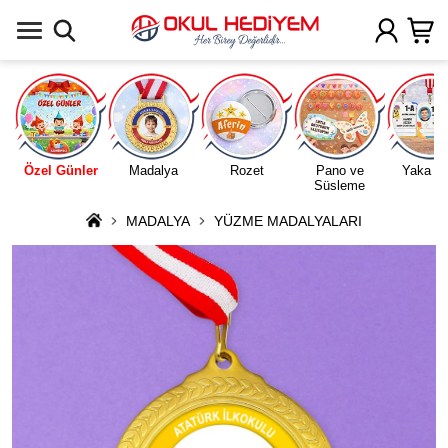
Uygulamada Aç
Özel Günler
Madalya
Rozet
Pano ve
Yaka Ka
Süsleme
MADALYA
YÜZME MADALYALARI