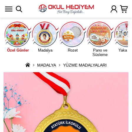
Uygulamada Aç
Özel Günler
Madalya
Rozet
Pano ve
Yaka Ka
Süsleme
MADALYA
YÜZME MADALYALARI