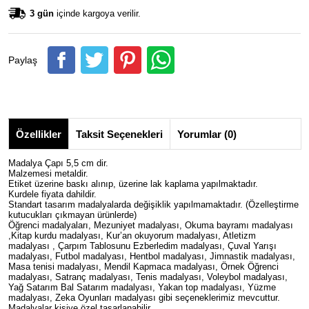
3 gün
içinde kargoya verilir.
Paylaş
Özellikler
Taksit Seçenekleri
Yorumlar (0)
Madalya Çapı 5,5 cm dir.
Malzemesi metaldir.
Etiket üzerine baskı alınıp, üzerine lak kaplama yapılmaktadır.
Kurdele fiyata dahildir.
Standart tasarım madalyalarda değişiklik yapılmamaktadır. (Özelleştirme
kutucukları çıkmayan ürünlerde)
Öğrenci madalyaları, Mezuniyet madalyası, Okuma bayramı madalyası
,Kitap kurdu madalyası, Kur’an okuyorum madalyası, Atletizm
madalyası , Çarpım Tablosunu Ezberledim madalyası, Çuval Yarışı
madalyası, Futbol madalyası, Hentbol madalyası, Jimnastik madalyası,
Masa tenisi madalyası, Mendil Kapmaca madalyası, Örnek Öğrenci
madalyası, Satranç madalyası, Tenis madalyası, Voleybol madalyası,
Yağ Satarım Bal Satarım madalyası, Yakan top madalyası, Yüzme
madalyası, Zeka Oyunları madalyası gibi seçeneklerimiz mevcuttur.
Madalyalar kişiye özel tasarlanabilir.