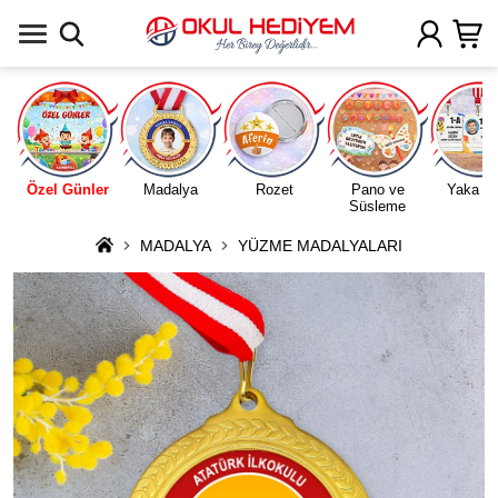
Uygulamada Aç
Özel Günler
Madalya
Rozet
Pano ve
Yaka Ka
Süsleme
MADALYA
YÜZME MADALYALARI