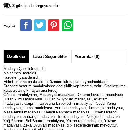
3 gün
içinde kargoya verilir.
Paylaş
Özellikler
Taksit Seçenekleri
Yorumlar (0)
Madalya Çapı 5,5 cm dir.
Malzemesi metaldir.
Kurdele fiyata dahildir.
Etiket üzerine baskı alınıp, üzerine lak kaplama yapılmaktadır.
Standart tasarım madalyalarda değişiklik yapılmamaktadır. (Özelleştirme
kutucukları çıkmayan ürünlerde)
Öğrenci madalyaları, Mezuniyet madalyası, Okuma bayramı madalyası
,Kitap kurdu madalyası, Kur’an okuyorum madalyası, Atletizm
madalyası , Çarpım Tablosunu Ezberledim madalyası, Çuval Yarışı
madalyası, Futbol madalyası, Hentbol madalyası, Jimnastik madalyası,
Masa tenisi madalyası, Mendil Kapmaca madalyası, Örnek Öğrenci
madalyası, Satranç madalyası, Tenis madalyası, Voleybol madalyası,
Yağ Satarım Bal Satarım madalyası, Yakan top madalyası, Yüzme
madalyası, Zeka Oyunları madalyası gibi seçeneklerimiz mevcuttur.
Madalyalar kişiye özel tasarlanabilir.