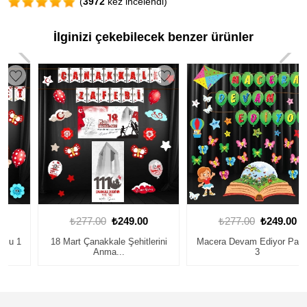
(
3972
kez incelendi)
İlginizi çekebilecek benzer ürünler
₺277.00
₺249.00
₺277.00
₺249.00
18 Mart Çanakkale Şehitlerini
Macera Devam Ediyor Panosu
Anma...
3