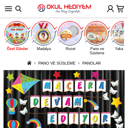
Uygulamada Aç
Özel Günler
Madalya
Rozet
Pano ve
Yaka Ka
Süsleme
PANO VE SÜSLEME
PANOLAR