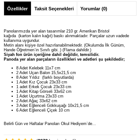
Özellikler
Taksit Seçenekleri
Yorumlar (0)
Panolarımızda yer alan tasarımlar 210 gr. Amerikan Bristol
kağıda (karton kalın kağıt) baskı alınmaktadır. Parçalar uzun vadede
kullanıma uygundur.
Metin alanı kişiye özel hazırlanabilmektedir. (Okulumda İlk Günüm,
Hande Öğretmen`in Sınıfı gibi..) (Flama dahildir.)
Siyah fon ürün içeriğine dahil değildir, temsilidir.
Panoda yer alan parçaların özellikleri ve adetleri şu şekildedir;
8 Adet Kelebek 11x7 cm
2 Adet Uçan Balon 15,5x21,5 cm
8 Adet Yıldız (farklı boyutlarda)
1 Adet Kız Çocuk 23x33 cm
1 adet Erkek Çocuk 23x33 cm
1 Adet Kitap Görseli 33x62 cm
1 Adet Uçurtma 23x33 cm
2 Adet Ağaç 33x62 cm
3 Adet Eğlenceli Gökkuşağı 10x21,5 cm
6 Adet Eğlenceli Çiçek 10 cm
Belirli Gün ve Haftalar Panoları Okul Hediyem`de...