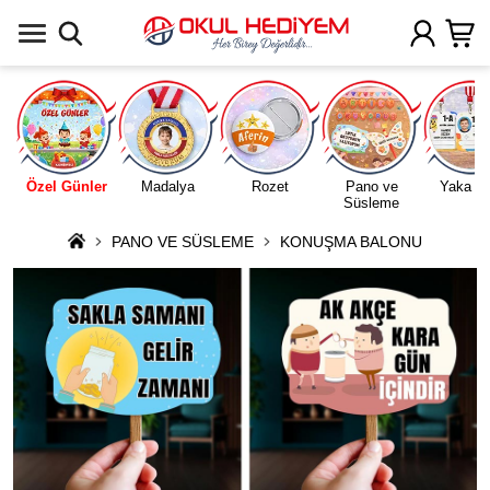
Uygulamada Aç
Özel Günler
Madalya
Rozet
Pano ve
Yaka Ka
Süsleme
PANO VE SÜSLEME
KONUŞMA BALONU